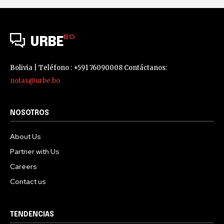
BO
URBE
Bolivia | Teléfono : +591 76090008 Contáctanos:
notas@urbe.bo
NOSOTROS
About Us
Partner with Us
Careers
Contact us
TENDENCIAS