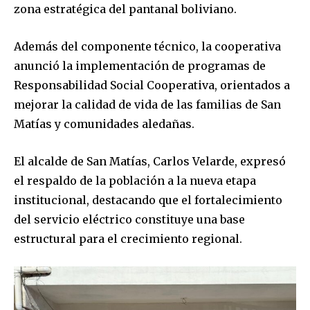
zona estratégica del pantanal boliviano.
Además del componente técnico, la cooperativa
anunció la implementación de programas de
Responsabilidad Social Cooperativa, orientados a
mejorar la calidad de vida de las familias de San
Matías y comunidades aledañas.
El alcalde de San Matías, Carlos Velarde, expresó
Join our community of
el respaldo de la población a la nueva etapa
SUBSCRIBERS and be part of the
institucional, destacando que el fortalecimiento
conversation.
del servicio eléctrico constituye una base
estructural para el crecimiento regional.
To subscribe, simply enter your email address on our website
or click the subscribe button below. Don't worry, we respect
your privacy and won't spam your inbox. Your information is
safe with us.