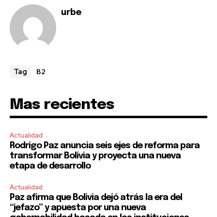
conversation.
urbe
To subscribe, simply enter your email address on our website
or click the subscribe button below. Don't worry, we respect
your privacy and won't spam your inbox. Your information is
safe with us.
B2
Tag
Mas recientes
SUBSCRIBE
Actualidad
I've read and accept the
Privacy Policy
.
Rodrigo Paz anuncia seis ejes de reforma para
transformar Bolivia y proyecta una nueva
etapa de desarrollo
Actualidad
Paz afirma que Bolivia dejó atrás la era del
“jefazo” y apuesta por una nueva