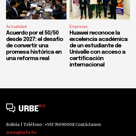
Actualidad
Empresas
Acuerdo por el 50/50
Huawei reconoce la
desde 2027: el desafío
excelencia académica
de convertir una
de un estudiante de
promesa histórica en
Univalle con acceso a
una reforma real
certificación
internacional
BO
URBE
Bolivia | Teléfono : +591 76090008 Contáctanos:
notas@urbe.bo