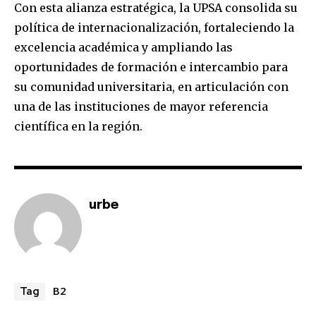
safe with us.
Con esta alianza estratégica, la UPSA consolida su
política de internacionalización, fortaleciendo la
excelencia académica y ampliando las
oportunidades de formación e intercambio para
su comunidad universitaria, en articulación con
SUBSCRIBE
una de las instituciones de mayor referencia
científica en la región.
I've read and accept the
Privacy Policy
.
urbe
B2
Tag