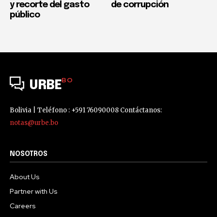
y recorte del gasto
de corrupción
público
BO
URBE
Bolivia | Teléfono : +591 76090008 Contáctanos:
notas@urbe.bo
NOSOTROS
About Us
Partner with Us
Careers