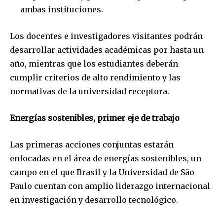
ambas instituciones.
Los docentes e investigadores visitantes podrán
desarrollar actividades académicas por hasta un
año, mientras que los estudiantes deberán
cumplir criterios de alto rendimiento y las
normativas de la universidad receptora.
Energías sostenibles, primer eje de trabajo
Las primeras acciones conjuntas estarán
Join our community of
enfocadas en el área de energías sostenibles, un
SUBSCRIBERS and be part of the
campo en el que Brasil y la Universidad de São
conversation.
Paulo cuentan con amplio liderazgo internacional
To subscribe, simply enter your email address on our website
en investigación y desarrollo tecnológico.
or click the subscribe button below. Don't worry, we respect
your privacy and won't spam your inbox. Your information is