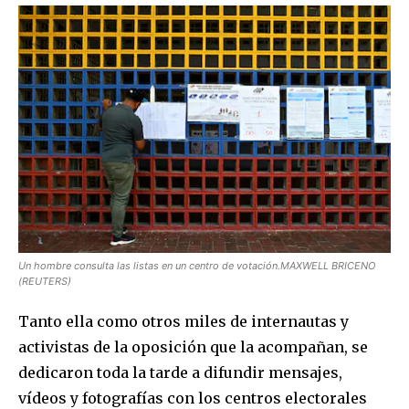
Join our community of
SUBSCRIBERS and be part of the
conversation.
To subscribe, simply enter your email address on our website
or click the subscribe button below. Don't worry, we respect
your privacy and won't spam your inbox. Your information is
Un hombre consulta las listas en un centro de votación.MAXWELL BRICENO
(REUTERS)
safe with us.
Tanto ella como otros miles de internautas y
activistas de la oposición que la acompañan, se
dedicaron toda la tarde a difundir mensajes,
vídeos y fotografías con los centros electorales
SUBSCRIBE