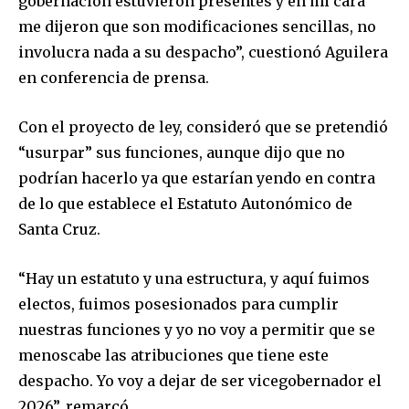
gobernación estuvieron presentes y en mi cara
me dijeron que son modificaciones sencillas, no
involucra nada a su despacho”, cuestionó Aguilera
en conferencia de prensa.
Con el proyecto de ley, consideró que se pretendió
“usurpar” sus funciones, aunque dijo que no
podrían hacerlo ya que estarían yendo en contra
de lo que establece el Estatuto Autonómico de
Santa Cruz.
“Hay un estatuto y una estructura, y aquí fuimos
electos, fuimos posesionados para cumplir
nuestras funciones y yo no voy a permitir que se
menoscabe las atribuciones que tiene este
despacho. Yo voy a dejar de ser vicegobernador el
Join our community of
SUBSCRIBERS and be part of the
2026”, remarcó.