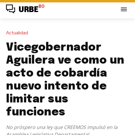
BO
URBE
Actualidad
Vicegobernador
Aguilera ve como un
acto de cobardía
nuevo intento de
limitar sus
funciones
No próspero una ley que CREEMOS impulsó en la
Asamblea Legislativa Departamental