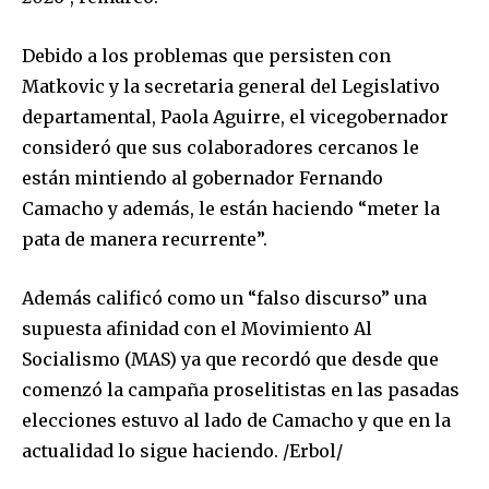
conversation.
Debido a los problemas que persisten con
To subscribe, simply enter your email address on our website
Matkovic y la secretaria general del Legislativo
or click the subscribe button below. Don't worry, we respect
your privacy and won't spam your inbox. Your information is
departamental, Paola Aguirre, el vicegobernador
safe with us.
consideró que sus colaboradores cercanos le
están mintiendo al gobernador Fernando
Camacho y además, le están haciendo “meter la
pata de manera recurrente”.
SUBSCRIBE
Además calificó como un “falso discurso” una
supuesta afinidad con el Movimiento Al
I've read and accept the
Privacy Policy
.
Socialismo (MAS) ya que recordó que desde que
comenzó la campaña proselitistas en las pasadas
elecciones estuvo al lado de Camacho y que en la
actualidad lo sigue haciendo. /Erbol/