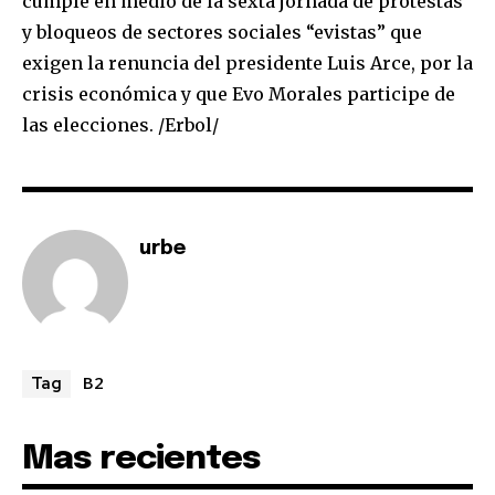
cumple en medio de la sexta jornada de protestas
y bloqueos de sectores sociales “evistas” que
exigen la renuncia del presidente Luis Arce, por la
crisis económica y que Evo Morales participe de
SUBSCRIBE
las elecciones. /Erbol/
I've read and accept the
Privacy Policy
.
urbe
B2
Tag
Mas recientes