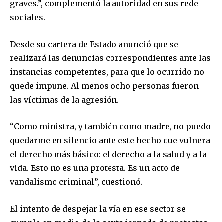
graves.”, complementó la autoridad en sus rede
sociales.
Desde su cartera de Estado anunció que se
realizará las denuncias correspondientes ante las
instancias competentes, para que lo ocurrido no
quede impune. Al menos ocho personas fueron
las víctimas de la agresión.
“Como ministra, y también como madre, no puedo
Join our community of
quedarme en silencio ante este hecho que vulnera
SUBSCRIBERS and be part of the
el derecho más básico: el derecho a la salud y a la
conversation.
vida. Esto no es una protesta. Es un acto de
To subscribe, simply enter your email address on our website
vandalismo criminal”, cuestionó.
or click the subscribe button below. Don't worry, we respect
your privacy and won't spam your inbox. Your information is
El intento de despejar la vía en ese sector se
safe with us.