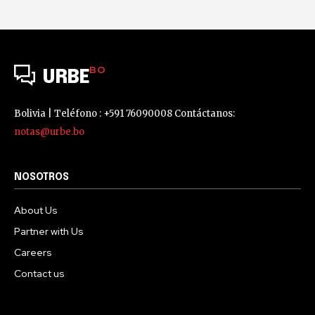
BO
URBE
Bolivia | Teléfono : +591 76090008 Contáctanos:
notas@urbe.bo
NOSOTROS
About Us
Partner with Us
Careers
Contact us