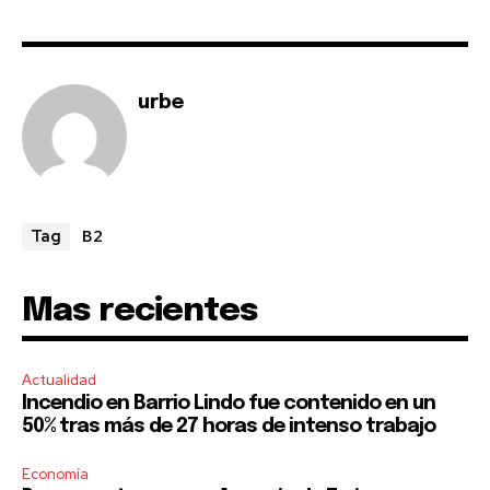
To subscribe, simply enter your email address on our website
or click the subscribe button below. Don't worry, we respect
your privacy and won't spam your inbox. Your information is
safe with us.
urbe
SUBSCRIBE
B2
Tag
I've read and accept the
Privacy Policy
.
Mas recientes
Actualidad
Incendio en Barrio Lindo fue contenido en un
50% tras más de 27 horas de intenso trabajo
Economía