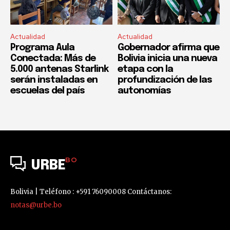
Actualidad
Actualidad
Programa Aula
Gobernador afirma que
Conectada: Más de
Bolivia inicia una nueva
5.000 antenas Starlink
etapa con la
serán instaladas en
profundización de las
escuelas del país
autonomías
BO
URBE
Bolivia | Teléfono : +591 76090008 Contáctanos:
notas@urbe.bo