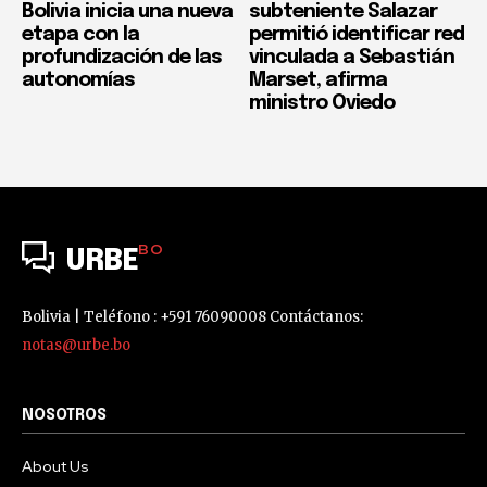
Bolivia inicia una nueva
subteniente Salazar
etapa con la
permitió identificar red
profundización de las
vinculada a Sebastián
autonomías
Marset, afirma
ministro Oviedo
BO
URBE
Bolivia | Teléfono : +591 76090008 Contáctanos:
notas@urbe.bo
NOSOTROS
About Us