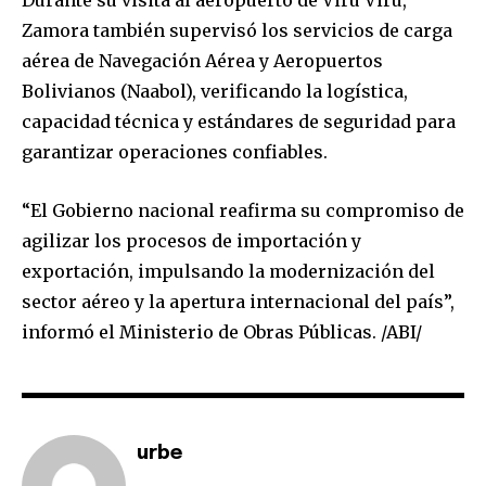
Durante su visita al aeropuerto de Viru Viru,
Zamora también supervisó los servicios de carga
aérea de Navegación Aérea y Aeropuertos
Bolivianos (Naabol), verificando la logística,
capacidad técnica y estándares de seguridad para
garantizar operaciones confiables.
“El Gobierno nacional reafirma su compromiso de
agilizar los procesos de importación y
exportación, impulsando la modernización del
sector aéreo y la apertura internacional del país”,
informó el Ministerio de Obras Públicas. /ABI/
Join our community of
SUBSCRIBERS and be part of the
conversation.
To subscribe, simply enter your email address on our website
urbe
or click the subscribe button below. Don't worry, we respect
your privacy and won't spam your inbox. Your information is