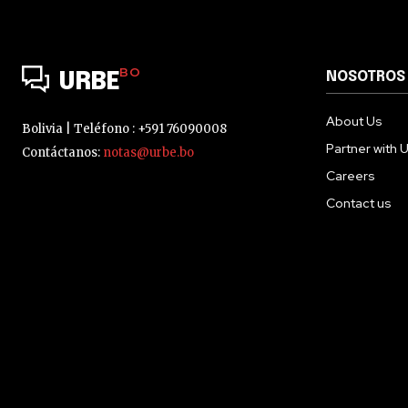
BO
NOSOTROS
URBE
About Us
Bolivia | Teléfono : +591 76090008
Partner with 
Contáctanos:
notas@urbe.bo
Careers
Contact us