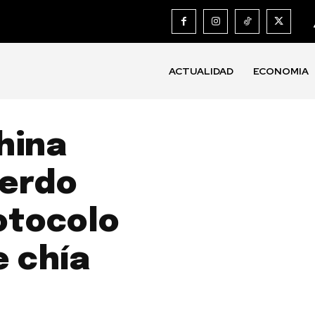
ACTUALIDAD
ECONOMIA
china
uerdo
otocolo
e chía