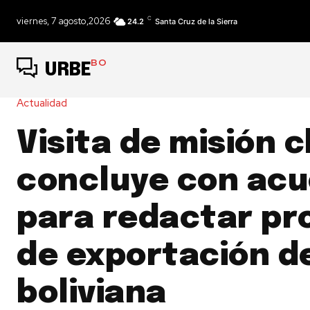
C
viernes, 7 agosto,2026
24.2
Santa Cruz de la Sierra
BO
URBE
Actualidad
Visita de misión 
concluye con ac
para redactar pr
de exportación d
boliviana