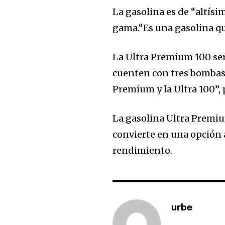
La gasolina es de “altísi
Join our commu
gama.“Es una gasolina qu
SUBSCRIBERS an
of the conversa
La Ultra Premium 100 ser
cuenten con tres bombas.
To subscribe, simply enter your e
the subscribe button below. Don'
Premium y la Ultra 100”, 
won't spam your inbox. Your infor
La gasolina Ultra Premium
convierte en una opción 
rendimiento.
urbe