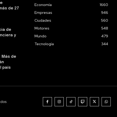
ue
Economía
1660
más de 27
Empresas
946
Ciudades
560
Motores
548
cia de
nciera y
Mundo
479
Tecnología
344
: Más de
án
l país
ados