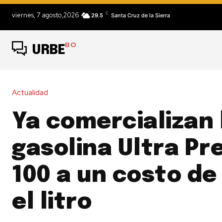
C
viernes, 7 agosto,2026
29.5
Santa Cruz de la Sierra
BO
URBE
Actualidad
Ya comercializan 
gasolina Ultra P
100 a un costo de 
el litro