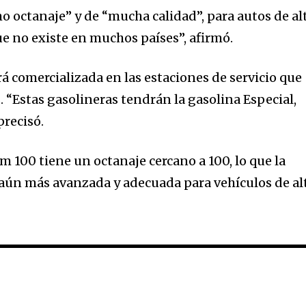
mo octanaje” y de “mucha calidad”, para autos de al
nity of
e no existe en muchos países”, afirmó.
d be part
tion.
á comercializada en las estaciones de servicio que
 “Estas gasolineras tendrán la gasolina Especial,
mail address on our website or click
t worry, we respect your privacy and
precisó.
I've read and a
mation is safe with us.
 100 tiene un octanaje cercano a 100, lo que la
aún más avanzada y adecuada para vehículos de al