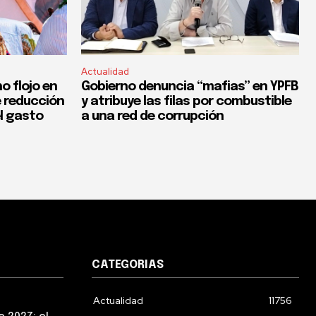
Actualidad
o flojo en
Gobierno denuncia “mafias” en YPFB
e reducción
y atribuye las filas por combustible
el gasto
a una red de corrupción
CATEGORIAS
Actualidad
11756