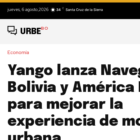
C
jueves, 6 agosto,2026
34
Santa Cruz de la Sierra
BO
URBE
Economía
Yango lanza Nave
Bolivia y América
para mejorar la
experiencia de mo
urbana