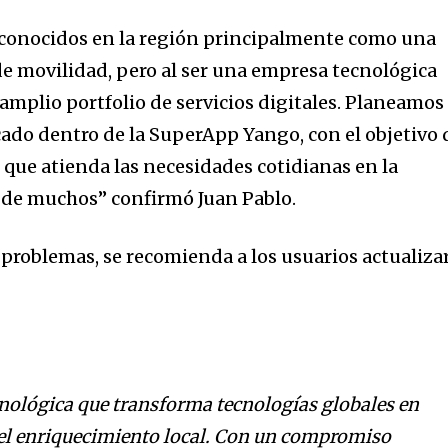
nity of
conocidos en la región principalmente como una
d be part
de movilidad, pero al ser una empresa tecnológica
tion.
amplio portfolio de servicios digitales. Planeamos
cado dentro de la SuperApp Yango, con el objetivo 
mail address on our website or click
 que atienda las necesidades cotidianas en la
t worry, we respect your privacy and
I've read and a
 de muchos” confirmó Juan Pablo.
mation is safe with us.
 problemas, se recomienda a los usuarios actualiza
nológica que transforma tecnologías globales en
 el enriquecimiento local. Con un compromiso