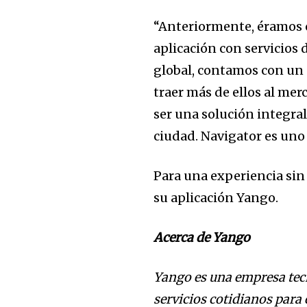
Join our commu
“Anteriormente, éramos 
SUBSCRIBERS an
aplicación con servicios 
of the conversa
global, contamos con un 
traer más de ellos al mer
To subscribe, simply enter your e
ser una solución integral
the subscribe button below. Don'
ciudad. Navigator es uno
won't spam your inbox. Your infor
Para una experiencia sin
su aplicación Yango.
Acerca de
Yango
Yango
es una empresa tec
servicios cotidianos para