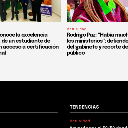
Actualidad
onoce la excelencia
Rodrigo Paz: “Había much
de un estudiante de
los ministerios”; defiend
n acceso a certificación
del gabinete y recorte d
nal
público
TENDENCIAS
Actualidad