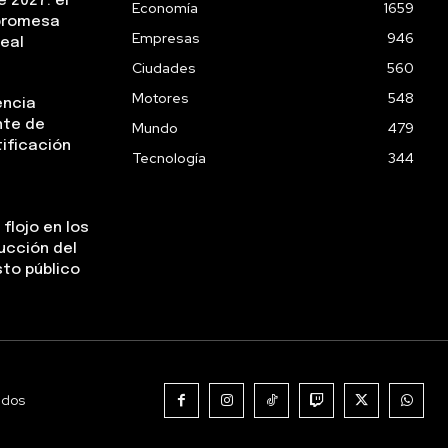
 2027: el
Economía
1659
 promesa
Empresas
946
real
Ciudades
560
Motores
548
encia
nte de
Mundo
479
tificación
Tecnología
344
flojo en los
ucción del
sto público
ados