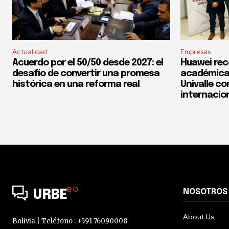
Actualidad
Empresas
Acuerdo por el 50/50 desde 2027: el
Huawei rec
desafío de convertir una promesa
académica 
histórica en una reforma real
Univalle co
internacio
BO
NOSOTROS
URBE
About Us
Bolivia | Teléfono : +591 76090008