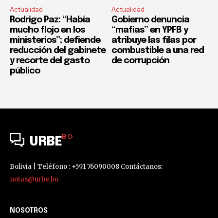
Actualidad
Actualidad
Rodrigo Paz: “Había
Gobierno denuncia
mucho flojo en los
“mafias” en YPFB y
ministerios”; defiende
atribuye las filas por
reducción del gabinete
combustible a una red
y recorte del gasto
de corrupción
público
BO
URBE
Bolivia | Teléfono : +591 76090008 Contáctanos:
notas@urbe.bo
NOSOTROS