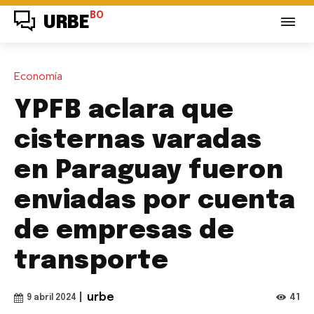
BO
URBE
Economía
YPFB aclara que
cisternas varadas
en Paraguay fueron
enviadas por cuenta
de empresas de
transporte
|
urbe
41
9 abril 2024