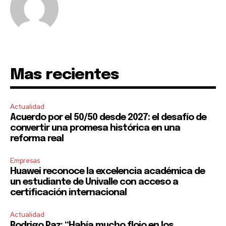
To subscribe, simply enter your email address on our website
or click the subscribe button below. Don't worry, we respect
your privacy and won't spam your inbox. Your information is
safe with us.
Mas recientes
SUBSCRIBE
Actualidad
Acuerdo por el 50/50 desde 2027: el desafío de
I've read and accept the
Privacy Policy
.
convertir una promesa histórica en una
reforma real
Empresas
Huawei reconoce la excelencia académica de
un estudiante de Univalle con acceso a
certificación internacional
Actualidad
Rodrigo Paz: “Había mucho flojo en los