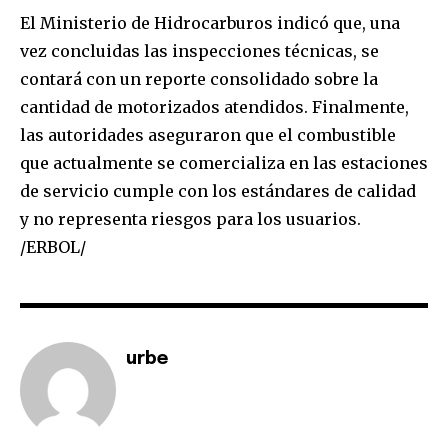
El Ministerio de Hidrocarburos indicó que, una
vez concluidas las inspecciones técnicas, se
contará con un reporte consolidado sobre la
cantidad de motorizados atendidos. Finalmente,
Join our community of
las autoridades aseguraron que el combustible
SUBSCRIBERS and be part of the
que actualmente se comercializa en las estaciones
conversation.
de servicio cumple con los estándares de calidad
To subscribe, simply enter your email address on our website
y no representa riesgos para los usuarios.
or click the subscribe button below. Don't worry, we respect
/ERBOL/
your privacy and won't spam your inbox. Your information is
safe with us.
urbe
SUBSCRIBE