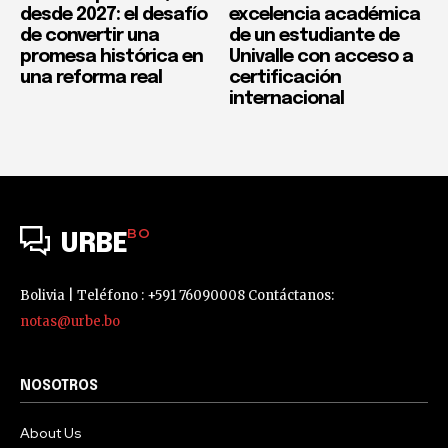
desde 2027: el desafío
excelencia académica
de convertir una
de un estudiante de
promesa histórica en
Univalle con acceso a
una reforma real
certificación
internacional
BO
URBE
Bolivia | Teléfono : +591 76090008 Contáctanos:
notas@urbe.bo
NOSOTROS
About Us