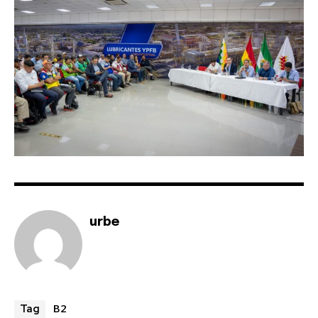
safe with us.
SUBSCRIBE
I've read and accept the
Privacy Policy
.
urbe
B2
Tag