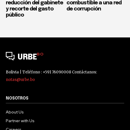
reducción del gabinete
combustible a una red
y recorte del gasto
de corrupción
público
BO
URBE
Bolivia | Teléfono : +591 76090008 Contáctanos:
notas@urbe.bo
NOSOTROS
About Us
Partner with Us
Careers