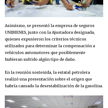
Asimismo, se presentó la empresa de seguros
UNIBIENES, junto con la Ajustadora designada,
quienes expusieron los criterios técnicos
utilizados para determinar la compensación a
vehículos automotores que posiblemente
hubieran sufrido algún tipo de daño.
En la reunión sostenida, la estatal petrolera
Join our community of
realizó una presentación sobre el origen que
SUBSCRIBERS and be part of the
habría causado la desestabilización de la gasolina.
conversation.
To subscribe, simply enter your email address on our website
or click the subscribe button below. Don't worry, we respect
your privacy and won't spam your inbox. Your information is