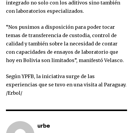
integrado no solo con los aditivos sino también
con laboratorios especializados.
Join our community of
SUBSCRIBERS and be part of the
“Nos pusimos a disposición para poder tocar
conversation.
temas de transferencia de custodia, control de
To subscribe, simply enter your email address on our website
calidad y también sobre la necesidad de contar
or click the subscribe button below. Don't worry, we respect
con capacidades de ensayos de laboratorio que
your privacy and won't spam your inbox. Your information is
hoy en Bolivia son limitados”, manifestó Velasco.
safe with us.
Según YPFB, la iniciativa surge de las
experiencias que se tuvo en una visita al Paraguay.
/Erbol/
SUBSCRIBE
I've read and accept the
Privacy Policy
.
urbe