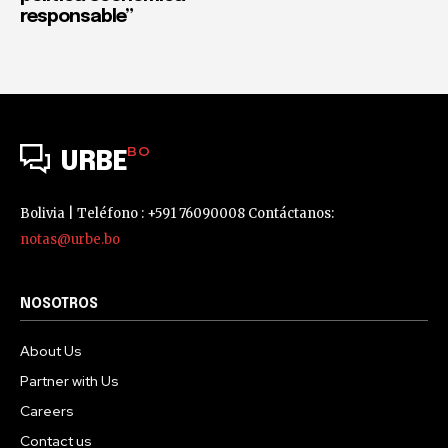
responsable”
BO
URBE
Bolivia | Teléfono : +591 76090008 Contáctanos:
notas@urbe.bo
NOSOTROS
About Us
Partner with Us
Careers
Contact us