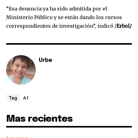
“Esa denuncia ya ha sido admitida por el
To subscribe, simply enter your email address on our website
or click the subscribe button below. Don't worry, we respect
Ministerio Público y se están dando los cursos
your privacy and won't spam your inbox. Your information is
correspondientes de investigación”, indicó /
Erbol/
safe with us.
Urbe
SUBSCRIBE
I've read and accept the
Privacy Policy
.
A1
Tag
Mas recientes