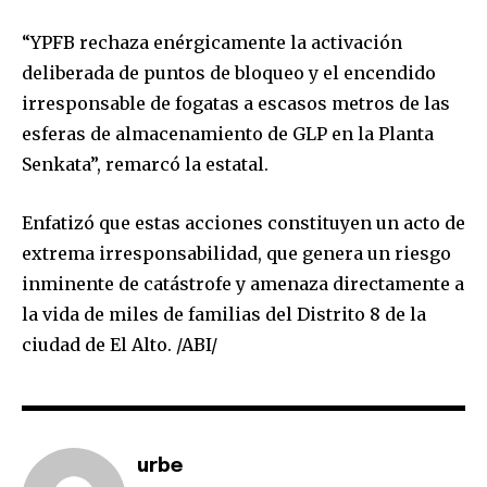
“YPFB rechaza enérgicamente la activación
deliberada de puntos de bloqueo y el encendido
Join our community of
irresponsable de fogatas a escasos metros de las
SUBSCRIBERS and be part of the
esferas de almacenamiento de GLP en la Planta
conversation.
Senkata”, remarcó la estatal.
To subscribe, simply enter your email address on our website
or click the subscribe button below. Don't worry, we respect
Enfatizó que estas acciones constituyen un acto de
your privacy and won't spam your inbox. Your information is
safe with us.
extrema irresponsabilidad, que genera un riesgo
inminente de catástrofe y amenaza directamente a
la vida de miles de familias del Distrito 8 de la
ciudad de El Alto. /ABI/
SUBSCRIBE
I've read and accept the
Privacy Policy
.
urbe