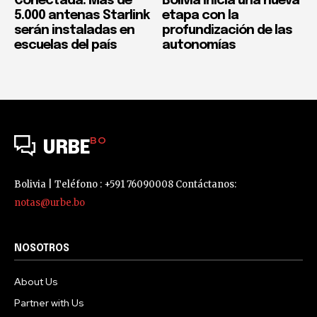
Conectada: Más de
Bolivia inicia una nueva
5.000 antenas Starlink
etapa con la
serán instaladas en
profundización de las
escuelas del país
autonomías
BO
URBE
Bolivia | Teléfono : +591 76090008 Contáctanos:
notas@urbe.bo
NOSOTROS
About Us
Partner with Us