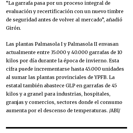
“La garrafa pasa por un proceso integral de
To subscribe, simply enter your email address on our website
evaluación y recertificación con un nuevo timbre
or click the subscribe button below. Don't worry, we respect
de seguridad antes de volver al mercado”, añadió
your privacy and won't spam your inbox. Your information is
safe with us.
Girón.
Las plantas Palmasola I y Palmasola II envasan
actualmente entre 35.000 y 40.000 garrafas de 10
kilos por día durante la época de invierno. Esta
SUBSCRIBE
cifra puede incrementarse hasta 45.000 unidades
al sumar las plantas provinciales de YPFB. La
I've read and accept the
Privacy Policy
.
estatal también abastece GLP en garrafas de 45
kilos y a granel para industrias, hospitales,
granjas y comercios, sectores donde el consumo
aumenta por el descenso de temperaturas. /ABI/