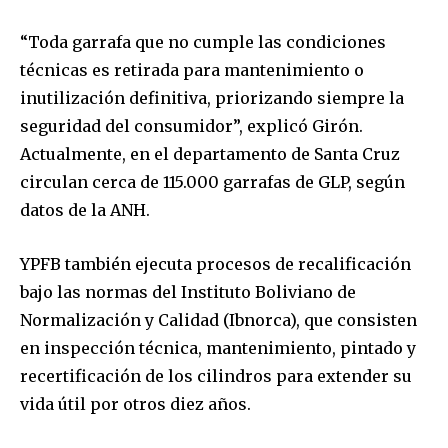
“Toda garrafa que no cumple las condiciones
técnicas es retirada para mantenimiento o
inutilización definitiva, priorizando siempre la
seguridad del consumidor”, explicó Girón.
Actualmente, en el departamento de Santa Cruz
circulan cerca de 115.000 garrafas de GLP, según
datos de la ANH.
YPFB también ejecuta procesos de recalificación
bajo las normas del Instituto Boliviano de
Normalización y Calidad (Ibnorca), que consisten
en inspección técnica, mantenimiento, pintado y
recertificación de los cilindros para extender su
Join our community of
vida útil por otros diez años.
SUBSCRIBERS and be part of the
conversation.