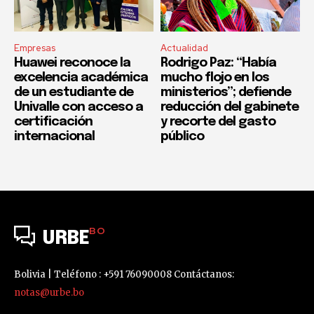
Empresas
Actualidad
Huawei reconoce la
Rodrigo Paz: “Había
excelencia académica
mucho flojo en los
de un estudiante de
ministerios”; defiende
Univalle con acceso a
reducción del gabinete
certificación
y recorte del gasto
internacional
público
BO
URBE
Bolivia | Teléfono : +591 76090008 Contáctanos:
notas@urbe.bo