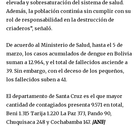
elevada y sobresaturación del sistema de salud.
Además, la población continúa sin cumplir con su
rol de responsabilidad en la destrucción de
criaderos”, señaló.
Join our community of
SUBSCRIBERS and be part of the
De acuerdo al Ministerio de Salud, hasta el 5 de
conversation.
marzo, los casos acumulados de dengue en Bolivia
suman a 12.964, y el total de fallecidos asciende a
To subscribe, simply enter your email address on our website
or click the subscribe button below. Don't worry, we respect
39. Sin embargo, con el deceso de los pequeños,
your privacy and won't spam your inbox. Your information is
los fallecidos suben a 41.
safe with us.
El departamento de Santa Cruz es el que mayor
cantidad de contagiados presenta 9.571 en total,
Beni 1.315 Tarija 1.220 La Paz 373, Pando 90,
Chuquisaca 248 y Cochabamba 147.
/ANF/
SUBSCRIBE