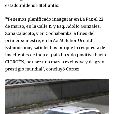
Join our community of
estadounidense Stellantis.
SUBSCRIBERS and be part of the
conversation.
“Tenemos planificado inaugurar en La Paz el 22
To subscribe, simply enter your email address on our website
de marzo, en la Calle 15 y Esq. Adolfo Gonzales,
or click the subscribe button below. Don't worry, we respect
Zona Calacoto, y en Cochabamba, a fines del
your privacy and won't spam your inbox. Your information is
safe with us.
primer semestre, en la Av. Melchor Urquidi.
Estamos muy satisfechos porque la respuesta de
los clientes de todo el país ha sido positiva hacia
CITROËN, por ser una marca exclusiva y de gran
prestigio mundial”, concluyó Cortez.
SUBSCRIBE
I've read and accept the
Privacy Policy
.