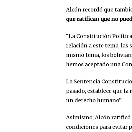
Alcón recordó que tambi
que ratifican que no pue
“La Constitución Política
relación a este tema, las
mismo tema, los bolivian
hemos aceptado una Cons
Join our commu
SUBSCRIBERS an
La Sentencia Constitucio
of the conversa
pasado, establece que la 
un derecho humano”.
To subscribe, simply enter your e
the subscribe button below. Don'
Asimismo, Alcón ratificó 
won't spam your inbox. Your infor
condiciones para evitar 