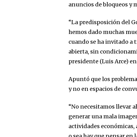
anuncios de bloqueos y m
“La predisposición del G
hemos dado muchas muest
cuando se ha invitado a t
abierta, sin condicionam
presidente (Luis Arce) en
Apuntó que los problemas
y no en espacios de convu
“No necesitamos llevar al 
generar una mala imagen d
actividades económicas, a
o sea hay que pensar en l