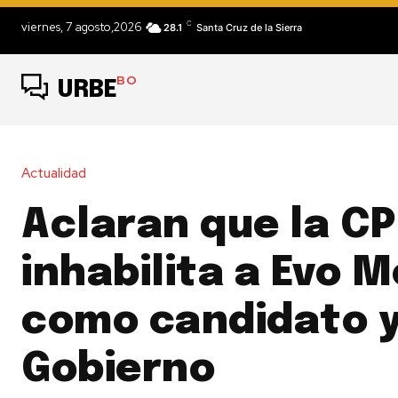
C
viernes, 7 agosto,2026
28.1
Santa Cruz de la Sierra
BO
URBE
Actualidad
Aclaran que la C
inhabilita a Evo 
como candidato y
Gobierno