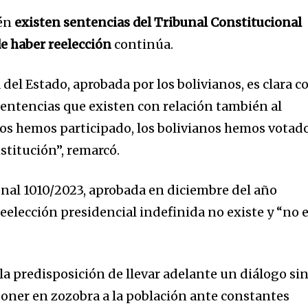
én
existen sentencias del Tribunal Constitucional
de haber reelección
continúa.
 del Estado, aprobada por los bolivianos, es clara c
 sentencias que existen con relación también al
os hemos participado, los bolivianos hemos votado
titución”, remarcó.
nity of
d be part
nal 1010/2023, aprobada en diciembre del año
tion.
reelección presidencial indefinida no existe y “no 
mail address on our website or click
t worry, we respect your privacy and
I've read and a
la predisposición de llevar adelante un diálogo si
mation is safe with us.
poner en zozobra a la población ante constantes