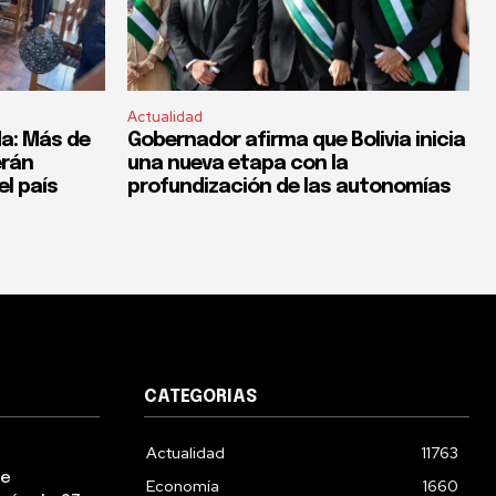
Actualidad
a: Más de
Gobernador afirma que Bolivia inicia
erán
una nueva etapa con la
el país
profundización de las autonomías
CATEGORIAS
Actualidad
11763
ue
Economía
1660