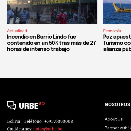
Actualidad
Economía
Incendio en Barrio Lindo fue
Paz apuest
contenido en un 50% tras más de 27
Turismo co
horas de intenso trabajo
alianza púb
BO
NOSOTROS
URBE
About Us
Bolivia | Teléfono : +591 76090008
Partner with 
Contáctanos:
notas@urbe.bo