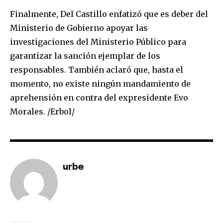
Finalmente, Del Castillo enfatizó que es deber del
Ministerio de Gobierno apoyar las
investigaciones del Ministerio Público para
Join our community of
garantizar la sanción ejemplar de los
SUBSCRIBERS and be part of the
responsables. También aclaró que, hasta el
conversation.
momento, no existe ningún mandamiento de
aprehensión en contra del expresidente Evo
To subscribe, simply enter your email address on our website
or click the subscribe button below. Don't worry, we respect
Morales. /Erbol/
your privacy and won't spam your inbox. Your information is
safe with us.
urbe
SUBSCRIBE
I've read and accept the
Privacy Policy
.