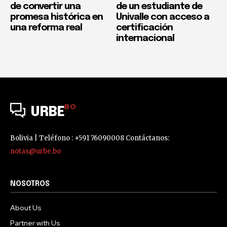
de convertir una
de un estudiante de
promesa histórica en
Univalle con acceso a
una reforma real
certificación
internacional
BO
URBE
Bolivia | Teléfono : +591 76090008 Contáctanos:
notas@urbe.bo
NOSOTROS
About Us
Partner with Us