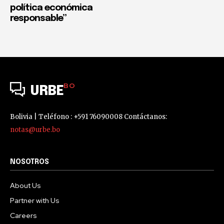
política económica
responsable”
BO
URBE
Bolivia | Teléfono : +591 76090008 Contáctanos:
notas@urbe.bo
NOSOTROS
About Us
Partner with Us
Careers