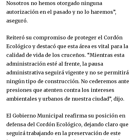
Nosotros no hemos otorgado ninguna
autorización en el pasado y no lo haremos”,
Join our community of
aseguró.
SUBSCRIBERS and be part of the
conversation.
Reiteró su compromiso de proteger el Cordón
Ecológico y destacó que esta área es vital para la
To subscribe, simply enter your email address on our website
calidad de vida de los cruceños. “Mientras esta
or click the subscribe button below. Don't worry, we respect
your privacy and won't spam your inbox. Your information is
administración esté al frente, la pausa
safe with us.
administrativa seguirá vigente y no se permitirá
ningún tipo de construcción. No cederemos ante
presiones que atenten contra los intereses
ambientales y urbanos de nuestra ciudad”, dijo.
SUBSCRIBE
El Gobierno Municipal reafirma su posición en
defensa del Cordón Ecológico, dejando claro que
I've read and accept the
Privacy Policy
.
seguirá trabajando en la preservación de este