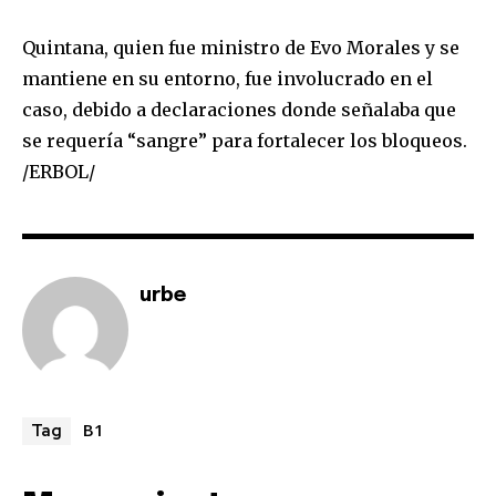
Quintana, quien fue ministro de Evo Morales y se
mantiene en su entorno, fue involucrado en el
caso, debido a declaraciones donde señalaba que
se requería “sangre” para fortalecer los bloqueos.
/ERBOL/
Join our community of
SUBSCRIBERS and be part of the
conversation.
urbe
To subscribe, simply enter your email address on our website
or click the subscribe button below. Don't worry, we respect
your privacy and won't spam your inbox. Your information is
safe with us.
B1
Tag