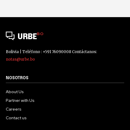
BO
URBE
Bolivia | Teléfono : +591 76090008 Contáctanos:
notas@urbe.bo
NOSOTROS
About Us
Partner with Us
Careers
Contact us