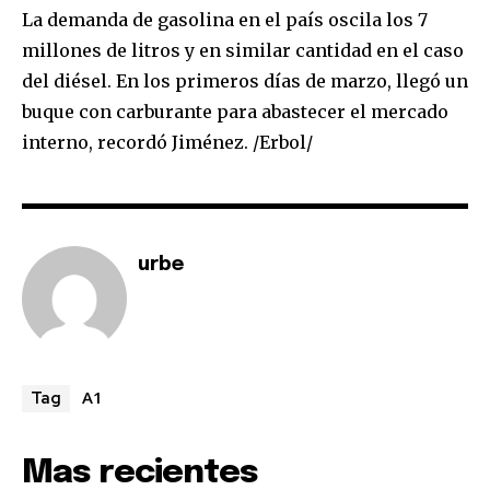
La demanda de gasolina en el país oscila los 7
millones de litros y en similar cantidad en el caso
Join our community of
del diésel. En los primeros días de marzo, llegó un
SUBSCRIBERS and be part of the
buque con carburante para abastecer el mercado
conversation.
interno, recordó Jiménez. /Erbol/
To subscribe, simply enter your email address on our website
or click the subscribe button below. Don't worry, we respect
your privacy and won't spam your inbox. Your information is
safe with us.
urbe
SUBSCRIBE
A1
Tag
I've read and accept the
Privacy Policy
.
Mas recientes