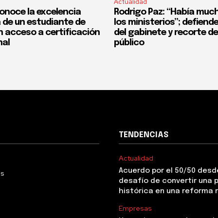
Actualidad
onoce la excelencia
Rodrigo Paz: “Había much
de un estudiante de
los ministerios”; defiend
n acceso a certificación
del gabinete y recorte d
nal
público
TENDENCIAS
Actualidad
Acuerdo por el 50/50 desde
Us
desafío de convertir una
histórica en una reforma 
Empresas