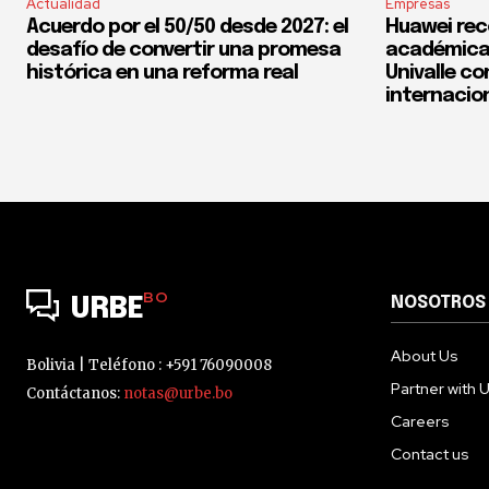
Actualidad
Empresas
Acuerdo por el 50/50 desde 2027: el
Huawei rec
desafío de convertir una promesa
académica 
histórica en una reforma real
Univalle co
internacio
BO
NOSOTROS
URBE
About Us
Bolivia | Teléfono : +591 76090008
Partner with 
Contáctanos:
notas@urbe.bo
Careers
Contact us