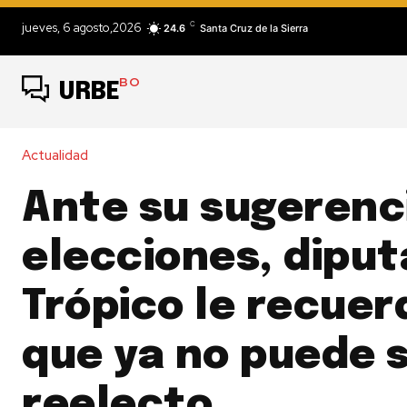
C
jueves, 6 agosto,2026
24.6
Santa Cruz de la Sierra
BO
URBE
Actualidad
Ante su sugerenc
elecciones, diput
Trópico le recuer
que ya no puede 
reelecto