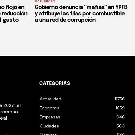
Actualidad
o flojo en
Gobierno denuncia “mafias” en YPFB
e reducción
y atribuye las filas por combustible
el gasto
a una red de corrupción
CATEGORIAS
Actualidad
11756
 2027: el
Economía
1659
 promesa
Empresas
946
real
Ciudades
560
Motores
548