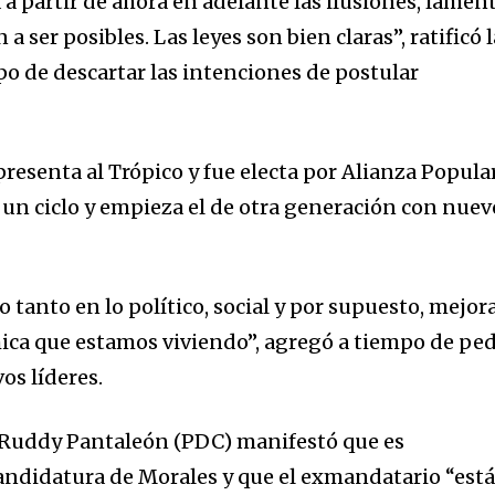
 a partir de ahora en adelante las ilusiones, lamen
d be part
 ser posibles. Las leyes son bien claras”, ratificó l
tion.
o de descartar las intenciones de postular
mail address on our website or click
t worry, we respect your privacy and
I've read and a
mation is safe with us.
resenta al Trópico y fue electa por Alianza Popular
un ciclo y empieza el de otra generación con nuev
 tanto en lo político, social y por supuesto, mejor
ómica que estamos viviendo”, agregó a tiempo de ped
os líderes.
o Ruddy Pantaleón (PDC) manifestó que es
andidatura de Morales y que el exmandatario “est