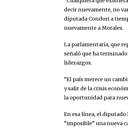
“Cualquiera que existiera
SUBSCRIBERS an
decir nuevamente, no van a
of the conversa
diputada Condori a tiemp
nuevamente a Morales.
To subscribe, simply enter your e
the subscribe button below. Don'
won't spam your inbox. Your infor
La parlamentaria, que rep
señaló que ha terminado 
liderazgos.
“El país merece un cambio
y salir de la crisis econ
la oportunidad para nuev
En esa línea, el diputad
“imposible” una nueva c