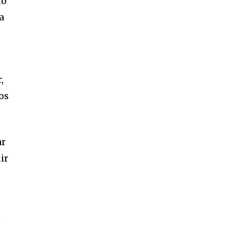
to
a
SUBSCRIBE
ccept the
Privacy Policy
.
,
os
ar
ir
á