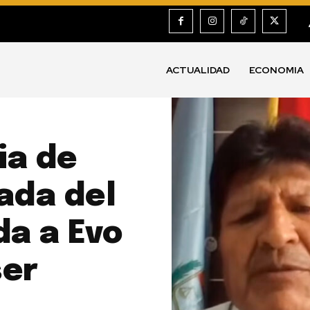
ACTUALIDAD
ECONOMIA
ia de
ada del
da a Evo
ser