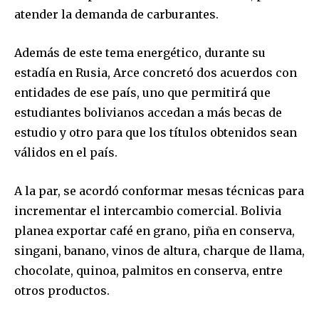
atender la demanda de carburantes.
Join our community of
Además de este tema energético, durante su
SUBSCRIBERS and be part of the
conversation.
estadía en Rusia, Arce concretó dos acuerdos con
entidades de ese país, uno que permitirá que
To subscribe, simply enter your email address on our website
estudiantes bolivianos accedan a más becas de
or click the subscribe button below. Don't worry, we respect
your privacy and won't spam your inbox. Your information is
estudio y otro para que los títulos obtenidos sean
safe with us.
válidos en el país.
A la par, se acordó conformar mesas técnicas para
incrementar el intercambio comercial. Bolivia
planea exportar café en grano, piña en conserva,
SUBSCRIBE
singani, banano, vinos de altura, charque de llama,
chocolate, quinoa, palmitos en conserva, entre
I've read and accept the
Privacy Policy
.
otros productos.