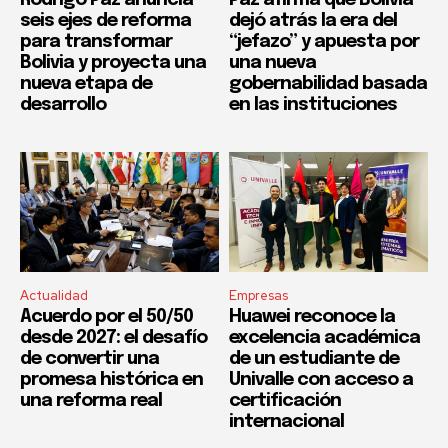
Rodrigo Paz anuncia
Paz afirma que Bolivia
seis ejes de reforma
dejó atrás la era del
para transformar
“jefazo” y apuesta por
Bolivia y proyecta una
una nueva
nueva etapa de
gobernabilidad basada
desarrollo
en las instituciones
Actualidad
Empresas
Acuerdo por el 50/50
Huawei reconoce la
desde 2027: el desafío
excelencia académica
de convertir una
de un estudiante de
promesa histórica en
Univalle con acceso a
una reforma real
certificación
internacional