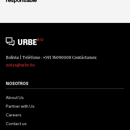
responsable”
BO
URBE
Bolivia | Teléfono : +591 76090008 Contáctanos:
notas@urbe.bo
NOSOTROS
About Us
Partner with Us
Careers
Contact us