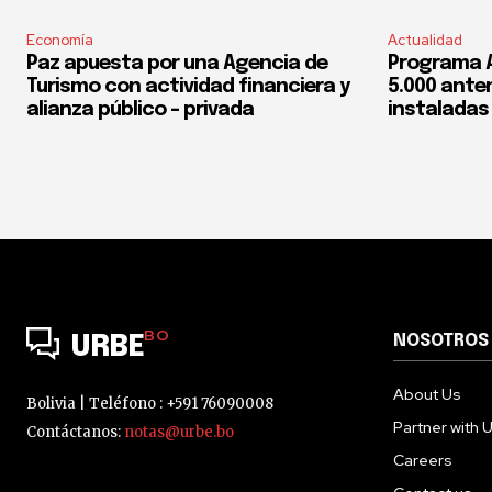
Economía
Actualidad
Paz apuesta por una Agencia de
Programa 
Turismo con actividad financiera y
5.000 ante
alianza público – privada
instaladas 
BO
NOSOTROS
URBE
About Us
Bolivia | Teléfono : +591 76090008
Partner with 
Contáctanos:
notas@urbe.bo
Careers