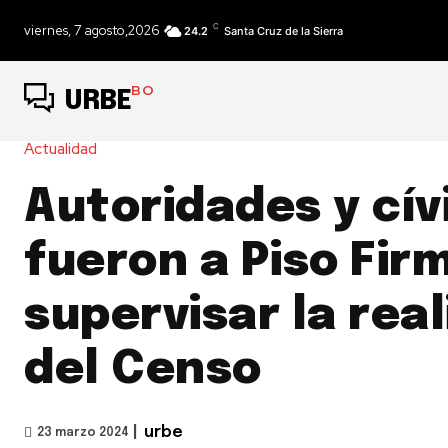
C
viernes, 7 agosto,2026
24.2
Santa Cruz de la Sierra
BO
URBE
Actualidad
Autoridades y cív
fueron a Piso Fir
supervisar la rea
del Censo
|
urbe
23 marzo 2024