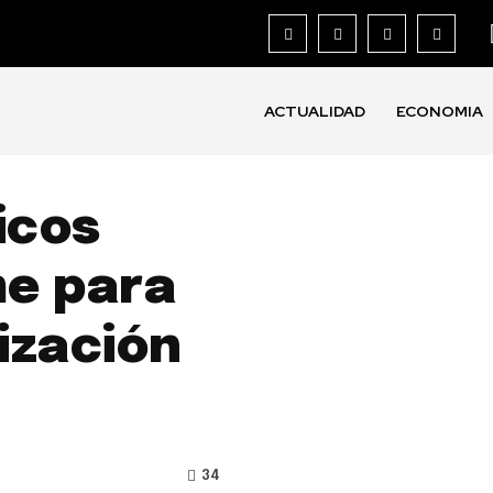
ACTUALIDAD
ECONOMIA
icos
me para
lización
34