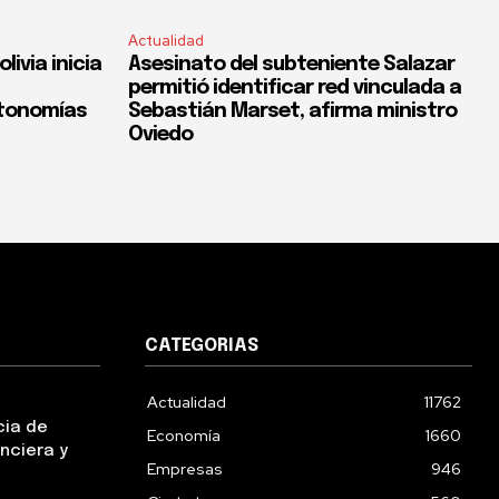
Actualidad
ivia inicia
Asesinato del subteniente Salazar
permitió identificar red vinculada a
utonomías
Sebastián Marset, afirma ministro
Oviedo
CATEGORIAS
Actualidad
11762
cia de
Economía
1660
nciera y
Empresas
946