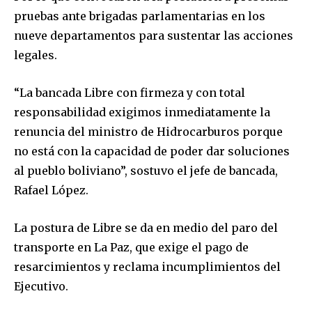
pruebas ante brigadas parlamentarias en los
nueve departamentos para sustentar las acciones
legales.
“La bancada Libre con firmeza y con total
responsabilidad exigimos inmediatamente la
renuncia del ministro de Hidrocarburos porque
no está con la capacidad de poder dar soluciones
al pueblo boliviano”, sostuvo el jefe de bancada,
Join our community of
Rafael López.
SUBSCRIBERS and be part of the
conversation.
La postura de Libre se da en medio del paro del
transporte en La Paz, que exige el pago de
To subscribe, simply enter your email address on our website
or click the subscribe button below. Don't worry, we respect
resarcimientos y reclama incumplimientos del
your privacy and won't spam your inbox. Your information is
Ejecutivo.
safe with us.