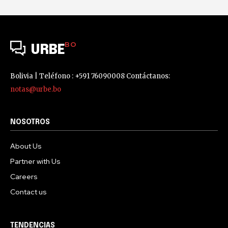
BO
URBE
Bolivia | Teléfono : +591 76090008 Contáctanos:
notas@urbe.bo
NOSOTROS
About Us
Partner with Us
Careers
Contact us
TENDENCIAS