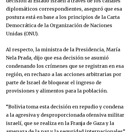
decisión al Estado israelí a través de los canales
diplomáticos correspondientes, aseguró que esa
postura está en base a los principios de la Carta
Democrática de la Organización de Naciones
Unidas (ONU).
Al respecto, la ministra de la Presidencia, María
Nela Prada, dijo que esa decisión se asumió
condenando los crímenes que se registran en esa
Join our community of
región, en rechazo a las acciones arbitrarias por
SUBSCRIBERS and be part of the
parte de Israel de bloquear el ingreso de
conversation.
provisiones y alimentos para la población.
To subscribe, simply enter your email address on our website
or click the subscribe button below. Don't worry, we respect
“Bolivia toma esta decisión en repudio y condena
your privacy and won't spam your inbox. Your information is
a la agresiva y desproporcionada ofensiva militar
safe with us.
israelí, que se realiza en la Franja de Gaza y la
amenaza de la paz y la seguridad internacionales”,