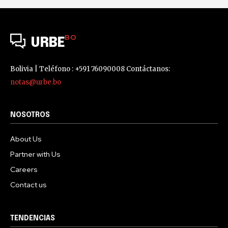
BO
URBE
Bolivia | Teléfono : +591 76090008 Contáctanos:
notas@urbe.bo
NOSOTROS
About Us
Partner with Us
Careers
Contact us
TENDENCIAS