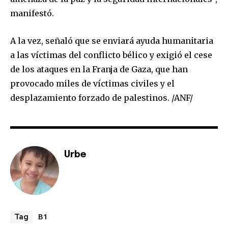
manifestó.
SUBSCRIBE
A la vez, señaló que se enviará ayuda humanitaria
a las víctimas del conflicto bélico y exigió el cese
I've read and accept the
Privacy Policy
.
de los ataques en la Franja de Gaza, que han
provocado miles de víctimas civiles y el
desplazamiento forzado de palestinos. /ANF/
Urbe
B1
Tag