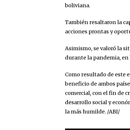
won't spam your inbox. Your infor
boliviana.
También resaltaron la c
acciones prontas y oport
Asimismo, se valoró la si
durante la pandemia, en 
Como resultado de este e
beneficio de ambos paíse
comercial, con el fin de c
desarrollo social y econ
la más humilde. /ABI/