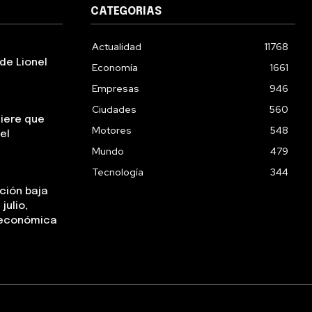
CATEGORIAS
Actualidad
11768
de Lionel
Economía
1661
Empresas
946
Ciudades
560
uiere que
Motores
548
el
Mundo
479
Tecnología
344
ación baja
julio,
a económica