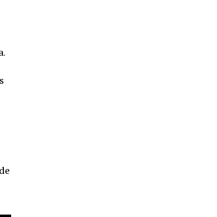
a.
s
 de