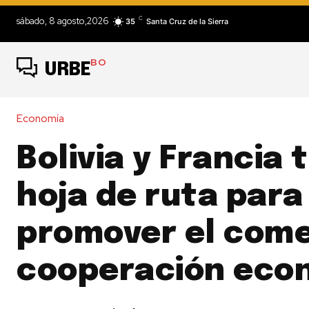
C
sábado, 8 agosto,2026
35
Santa Cruz de la Sierra
BO
URBE
Economía
Bolivia y Francia 
hoja de ruta para
promover el comer
cooperación eco