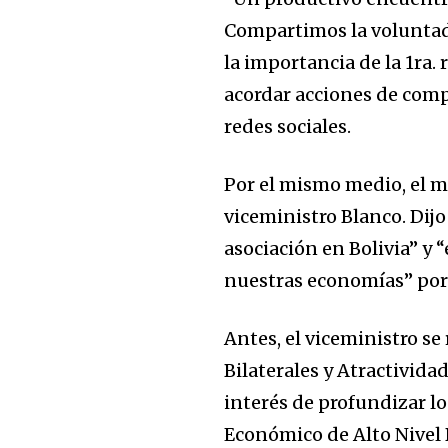
Compartimos la voluntad 
la importancia de la 1ra.
acordar acciones de com
redes sociales.
Por el mismo medio, el m
viceministro Blanco. Dij
asociación en Bolivia” y 
nuestras economías” porq
Join our commu
SUBSCRIBERS an
Antes, el viceministro s
of the conversa
Bilaterales y Atractivida
interés de profundizar l
To subscribe, simply enter your e
Económico de Alto Nivel B
the subscribe button below. Don'