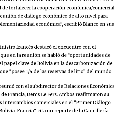
de fortalecer la cooperación económica/comercial
 reunión de diálogo económico de alto nivel para
plementariedad económica”, escribió Blanco en su
inistro francés destacó el encuentro con el
o que en la reunión se habló de “oportunidades de
“el papel clave de Bolivia en la descarbonización de
ue “posee 1/4 de las reservas de litio” del mundo.
nity of
d be part
e reunió con el subdirector de Relaciones Económic
tion.
d de Francia, Denis Le Fers. Ambos reafirmaron su
os intercambios comerciales en el “Primer Diálogo
mail address on our website or click
olivia-Francia”, cita un reporte de la Cancillería
t worry, we respect your privacy and
I've read and a