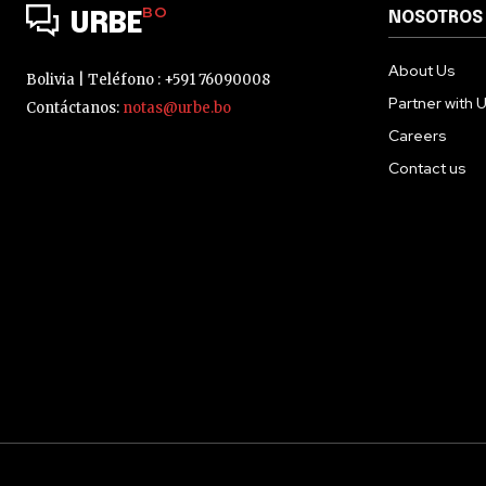
BO
NOSOTROS
URBE
About Us
Bolivia | Teléfono : +591 76090008
Partner with 
Contáctanos:
notas@urbe.bo
Careers
Contact us