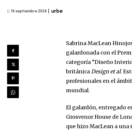
|
urbe
16 septiembre 2024
Sabrina MacLean Hinojosa
galardonada con el Premi
categoría “Diseño Interio
británica
Design et al
. Es
profesionales en el ámbit
mundial.
El galardón, entregado e
Grosvenor House de Londr
que hizo MacLean a una re