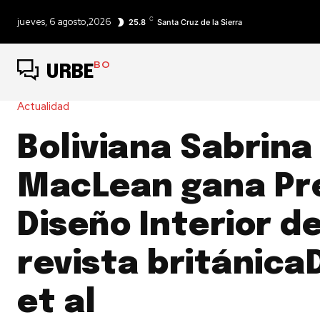
C
jueves, 6 agosto,2026
25.8
Santa Cruz de la Sierra
BO
URBE
Actualidad
Boliviana Sabrina
MacLean gana Pr
Diseño Interior de
revista británica
et al