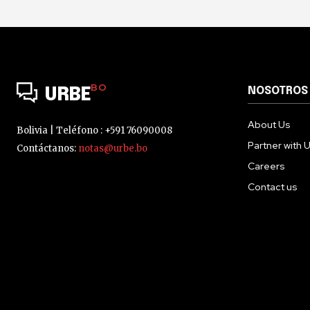
BO
NOSOTROS
URBE
About Us
Bolivia | Teléfono : +591 76090008
Partner with 
Contáctanos:
notas@urbe.bo
Careers
Contact us