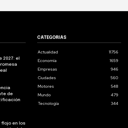
CATEGORIAS
Actualidad
11756
 2027: el
Economía
1659
 promesa
Empresas
946
real
Ciudades
560
Motores
548
encia
nte de
Mundo
479
tificación
Tecnología
344
flojo en los