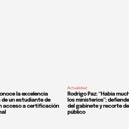
Actualidad
onoce la excelencia
Rodrigo Paz: “Había much
de un estudiante de
los ministerios”; defiend
n acceso a certificación
del gabinete y recorte d
nal
público