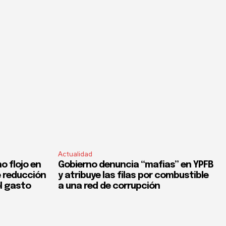
Actualidad
o flojo en
Gobierno denuncia “mafias” en YPFB
e reducción
y atribuye las filas por combustible
el gasto
a una red de corrupción