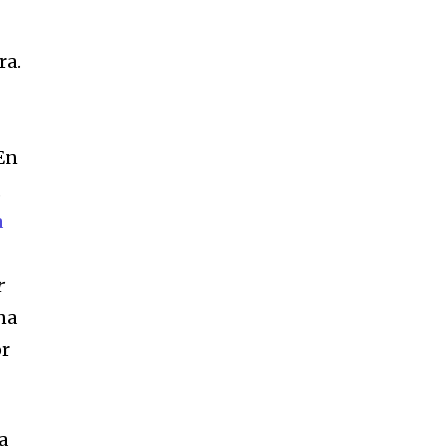
ra.
 En
,
a
r
una
or
a