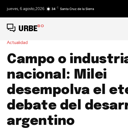
C
jueves, 6 agosto,2026
34
Santa Cruz de la Sierra
BO
URBE
Actualidad
Campo o industri
nacional: Milei
desempolva el et
debate del desarr
argentino