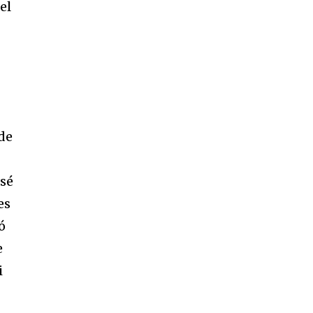
el
 de
osé
es
ó
e
i