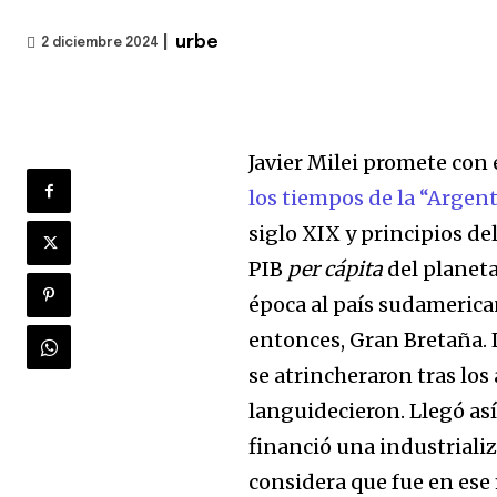
|
urbe
2 diciembre 2024
Javier Milei promete con
los tiempos de la “Argen
siglo XIX y principios de
PIB
per cápita
del planet
época al país sudamerican
entonces, Gran Bretaña. L
se atrincheraron tras los
languidecieron. Llegó as
financió una industriali
considera que fue en es