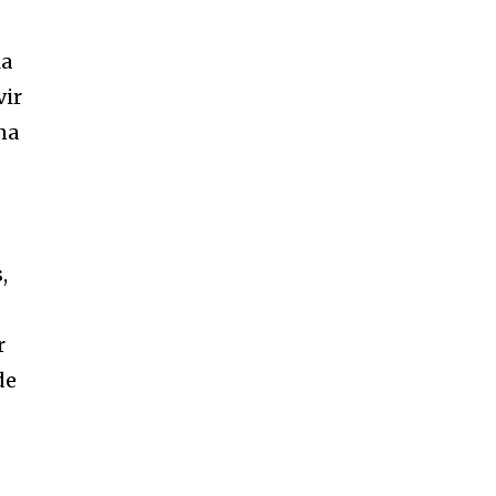
la
vir
na
,
r
de