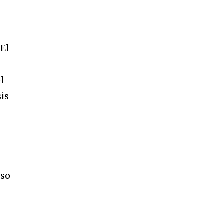
“El
l
sis
l
lso