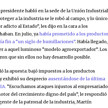
 presidente habló en la sede de la Unión Industria
teger a la industria se le robó al campo, y lo único
adicto al Estado”, les dijo en la cara a los
haban. En julio, ya
había prometido a los producto
a fin a “un siglo de humillaciones”
. Había llegado,
ver a aquel luminoso “modelo agroexportador”. Los
ron que sin ellos no hay desarrollo posible.
ló la apuesta: bajó impuestos a los productos
y exhibió su desprecio
ausentándose de la última
UIA.
“Escuchamos ataques injustos al empresariado
 motor del crecimiento digno del país”, le respondió
igente de la patronal de la industria, Martín