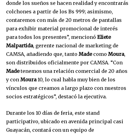
donde los sueños se hacen realidad y encontrarás
colchones a partir de los Bs 999; asimismo,
contaremos con más de 20 metros de pantallas
para exhibir material promocional de interés
para todos los presentes”, mencionó
Eliete
Malpartida
, gerente nacional de marketing de
CAMSA, añadiendo que, tanto
Made
como
Moura
,
son distribuidos oficialmente por CAMSA. “Con
Join our community of
Made
tenemos una relación comercial de 20 años
SUBSCRIBERS and be part of the
y con
Moura
10, lo cual habla muy bien de los
conversation.
vínculos que creamos a largo plazo con nuestros
To subscribe, simply enter your email address on our website
socios estratégicos”, destacó la ejecutiva.
or click the subscribe button below. Don't worry, we respect
your privacy and won't spam your inbox. Your information is
safe with us.
Durante los 10 días de feria, este stand
participativo, ubicado en avenida principal casi
Guayacán, contará con un equipo de