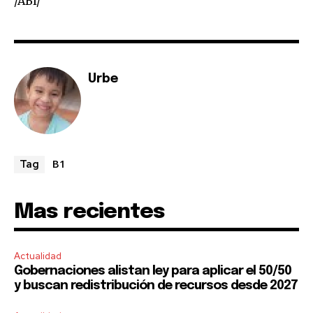
/ABI/
Urbe
Join our community of
SUBSCRIBERS and be part of the
conversation.
B1
Tag
To subscribe, simply enter your email address on our website
or click the subscribe button below. Don't worry, we respect
your privacy and won't spam your inbox. Your information is
safe with us.
Mas recientes
Actualidad
Gobernaciones alistan ley para aplicar el 50/50
y buscan redistribución de recursos desde 2027
SUBSCRIBE