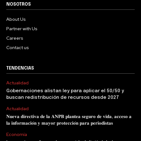
NOSOTROS
About Us
Partner with Us
Careers
Contact us
TENDENCIAS
Actualidad
Gobernaciones alistan ley para aplicar el 50/50 y
buscan redistribución de recursos desde 2027
Actualidad
𝐍𝐮𝐞𝐯𝐚 𝐝𝐢𝐫𝐞𝐜𝐭𝐢𝐯𝐚 𝐝𝐞 𝐥𝐚 𝐀𝐍𝐏𝐁 𝐩𝐥𝐚𝐧𝐭𝐞𝐚 𝐬𝐞𝐠𝐮𝐫𝐨 𝐝𝐞 𝐯𝐢𝐝𝐚, 𝐚𝐜𝐜𝐞𝐬𝐨 𝐚
𝐥𝐚 𝐢𝐧𝐟𝐨𝐫𝐦𝐚𝐜𝐢𝐨́𝐧 𝐲 𝐦𝐚𝐲𝐨𝐫 𝐩𝐫𝐨𝐭𝐞𝐜𝐜𝐢𝐨́𝐧 𝐩𝐚𝐫𝐚 𝐩𝐞𝐫𝐢𝐨𝐝𝐢𝐬𝐭𝐚𝐬
Economía