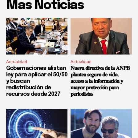
Mas Noticias
Actualidad
Actualidad
Gobernaciones alistan
𝐍𝐮𝐞𝐯𝐚 𝐝𝐢𝐫𝐞𝐜𝐭𝐢𝐯𝐚 𝐝𝐞 𝐥𝐚 𝐀𝐍𝐏𝐁
ley para aplicar el 50/50
𝐩𝐥𝐚𝐧𝐭𝐞𝐚 𝐬𝐞𝐠𝐮𝐫𝐨 𝐝𝐞 𝐯𝐢𝐝𝐚,
y buscan
𝐚𝐜𝐜𝐞𝐬𝐨 𝐚 𝐥𝐚 𝐢𝐧𝐟𝐨𝐫𝐦𝐚𝐜𝐢𝐨́𝐧 𝐲
redistribución de
𝐦𝐚𝐲𝐨𝐫 𝐩𝐫𝐨𝐭𝐞𝐜𝐜𝐢𝐨́𝐧 𝐩𝐚𝐫𝐚
recursos desde 2027
𝐩𝐞𝐫𝐢𝐨𝐝𝐢𝐬𝐭𝐚𝐬