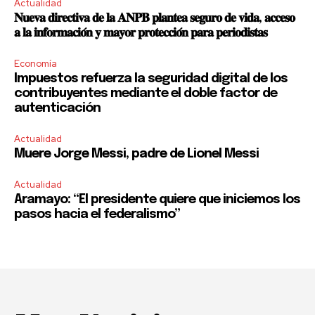
Actualidad
𝐍𝐮𝐞𝐯𝐚 𝐝𝐢𝐫𝐞𝐜𝐭𝐢𝐯𝐚 𝐝𝐞 𝐥𝐚 𝐀𝐍𝐏𝐁 𝐩𝐥𝐚𝐧𝐭𝐞𝐚 𝐬𝐞𝐠𝐮𝐫𝐨 𝐝𝐞 𝐯𝐢𝐝𝐚, 𝐚𝐜𝐜𝐞𝐬𝐨
I've read and accept the
Privacy Policy
.
𝐚 𝐥𝐚 𝐢𝐧𝐟𝐨𝐫𝐦𝐚𝐜𝐢𝐨́𝐧 𝐲 𝐦𝐚𝐲𝐨𝐫 𝐩𝐫𝐨𝐭𝐞𝐜𝐜𝐢𝐨́𝐧 𝐩𝐚𝐫𝐚 𝐩𝐞𝐫𝐢𝐨𝐝𝐢𝐬𝐭𝐚𝐬
Economía
Impuestos refuerza la seguridad digital de los
contribuyentes mediante el doble factor de
autenticación
Actualidad
Muere Jorge Messi, padre de Lionel Messi
Actualidad
Aramayo: “El presidente quiere que iniciemos los
pasos hacia el federalismo”