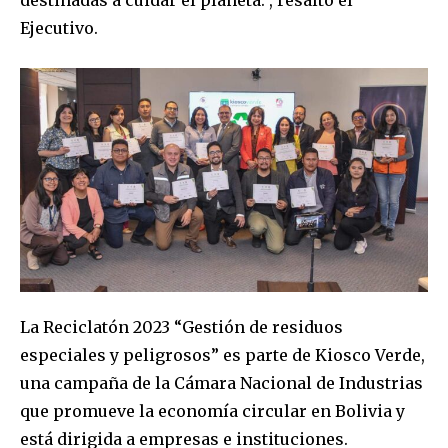
Ejecutivo.
Join our community of
SUBSCRIBERS and be part of the
conversation.
To subscribe, simply enter your email address on our website
or click the subscribe button below. Don't worry, we respect
your privacy and won't spam your inbox. Your information is
safe with us.
La Reciclatón 2023 “Gestión de residuos
especiales y peligrosos” es parte de Kiosco Verde,
SUBSCRIBE
una campaña de la Cámara Nacional de Industrias
que promueve la economía circular en Bolivia y
I've read and accept the
Privacy Policy
.
está dirigida a empresas e instituciones.