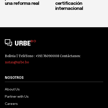
una reforma real
certificación
internacional
BO
URBE
Bolivia | Teléfono : +591 76090008 Contáctanos:
notas@urbe.bo
NOSOTROS
About Us
Partner with Us
Careers