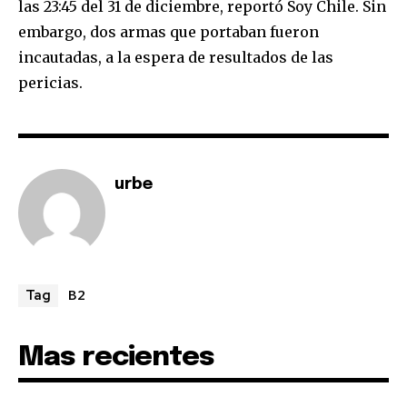
las 23:45 del 31 de diciembre, reportó Soy Chile. Sin
embargo, dos armas que portaban fueron
incautadas, a la espera de resultados de las
pericias.
Join our community of
SUBSCRIBERS and be part of the
urbe
conversation.
To subscribe, simply enter your email address on our website
or click the subscribe button below. Don't worry, we respect
your privacy and won't spam your inbox. Your information is
safe with us.
B2
Tag
Mas recientes