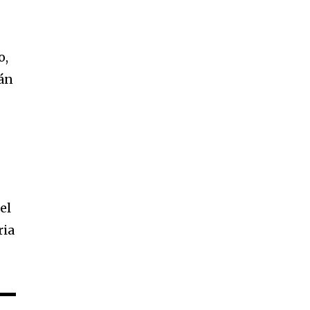
o,
rán
el
ria