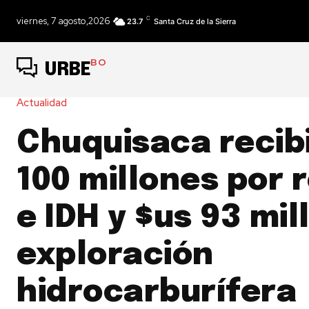
C
viernes, 7 agosto,2026
23.7
Santa Cruz de la Sierra
BO
URBE
Actualidad
Chuquisaca recib
100 millones por 
e IDH y $us 93 mil
exploración
hidrocarburífera