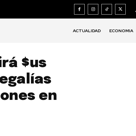
ACTUALIDAD
ECONOMIA
irá $us
regalías
lones en