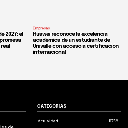
Empresas
e 2027: el
Huawei reconoce la excelencia
a promesa
académica de un estudiante de
 real
Univalle con acceso a certificación
internacional
CATEGORIAS
Actualidad
11758
ejes de