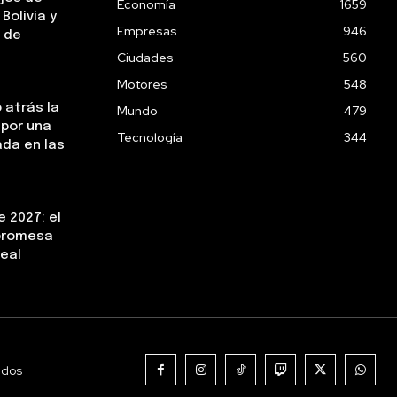
Economía
1659
Bolivia y
Empresas
946
 de
Ciudades
560
Motores
548
 atrás la
Mundo
479
 por una
Tecnología
344
da en las
 2027: el
 promesa
real
ados