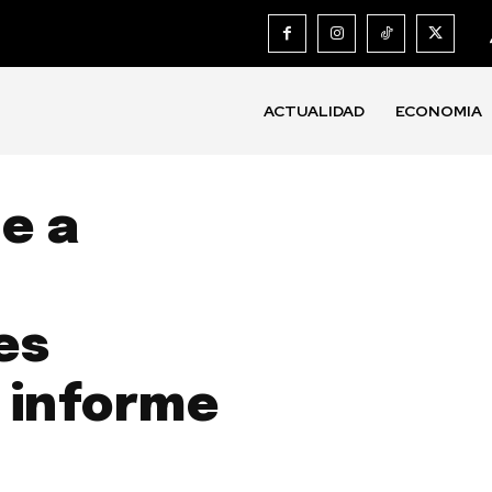
ACTUALIDAD
ECONOMIA
e a
es
 informe