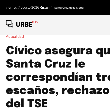
C
viernes, 7 agosto,2026
26.1
Santa Cruz de la Sierra
BO
URBE
Actualidad
Cívico asegura qu
Santa Cruz le
correspondían tr
escaños, rechazo
del TSE