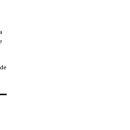
a
e
 de