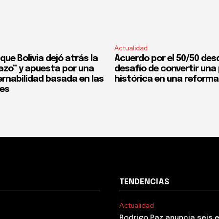
Actualidad
que Bolivia dejó atrás la
Acuerdo por el 50/50 desd
fazo” y apuesta por una
desafío de convertir un
rnabilidad basada en las
histórica en una reforma
nes
TENDENCIAS
Actualidad
Rodrigo Paz anuncia seis 