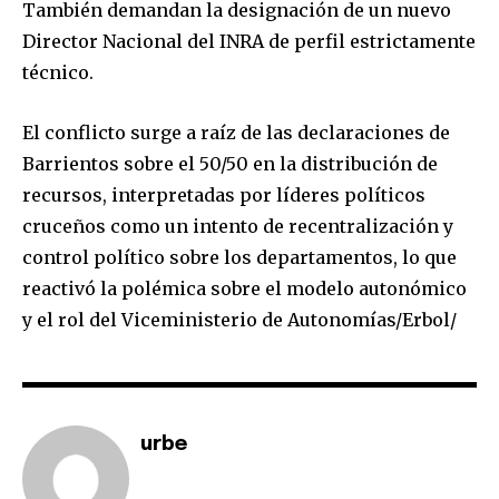
También demandan la designación de un nuevo
Director Nacional del INRA de perfil estrictamente
técnico.
El conflicto surge a raíz de las declaraciones de
Join our community of
Barrientos sobre el 50/50 en la distribución de
SUBSCRIBERS and be part of the
recursos, interpretadas por líderes políticos
conversation.
cruceños como un intento de recentralización y
To subscribe, simply enter your email address on our website
control político sobre los departamentos, lo que
or click the subscribe button below. Don't worry, we respect
reactivó la polémica sobre el modelo autonómico
your privacy and won't spam your inbox. Your information is
y el rol del Viceministerio de Autonomías/Erbol/
safe with us.
urbe
SUBSCRIBE