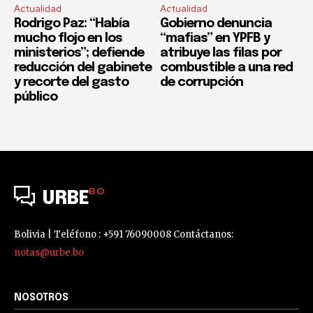
Actualidad
Actualidad
Rodrigo Paz: “Había
Gobierno denuncia
mucho flojo en los
“mafias” en YPFB y
ministerios”; defiende
atribuye las filas por
reducción del gabinete
combustible a una red
y recorte del gasto
de corrupción
público
BO
URBE
Bolivia | Teléfono : +591 76090008 Contáctanos:
notas@urbe.bo
NOSOTROS