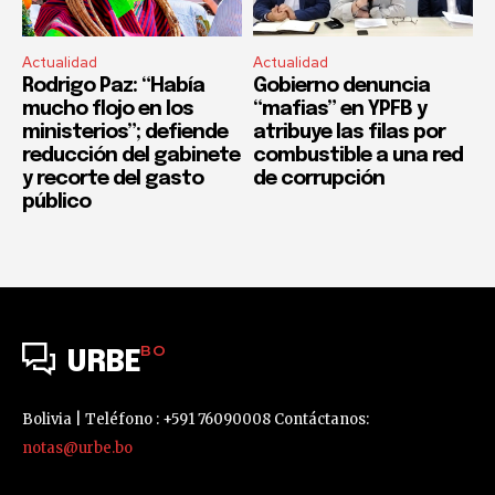
Actualidad
Actualidad
Rodrigo Paz: “Había
Gobierno denuncia
mucho flojo en los
“mafias” en YPFB y
ministerios”; defiende
atribuye las filas por
reducción del gabinete
combustible a una red
y recorte del gasto
de corrupción
público
BO
URBE
Bolivia | Teléfono : +591 76090008 Contáctanos:
notas@urbe.bo