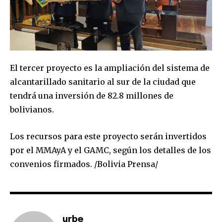
El tercer proyecto es la ampliación del sistema de
Join our community of
alcantarillado sanitario al sur de la ciudad que
SUBSCRIBERS and be part of the
tendrá una inversión de 82.8 millones de
conversation.
bolivianos.
To subscribe, simply enter your email address on our website
or click the subscribe button below. Don't worry, we respect
Los recursos para este proyecto serán invertidos
your privacy and won't spam your inbox. Your information is
por el MMAyA y el GAMC, según los detalles de los
safe with us.
convenios firmados. /Bolivia Prensa/
SUBSCRIBE
urbe