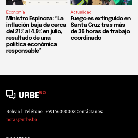
Economía
Actualidad
Ministro Espinoza: “La
Fuego es extinguido en
inflación baja de cerca
Santa Cruz tras más
del 21% al 4,9% en julio,
de 36 horas de trabajo
resultado de una
coordinado
política económica
responsable”
BO
URBE
Bolivia | Teléfono : +591 76090008 Contáctanos:
notas@urbe.bo