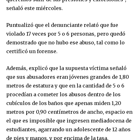
señaló este miércoles.
Puntualizó que el denunciante relató que fue
violado 17 veces por 5 o 6 personas, pero quedó
Join our community of
demostrado que no hubo ese abuso, tal como lo
SUBSCRIBERS and be part of the
certificó un forense.
conversation.
Además, explicó que la supuesta víctima señaló
To subscribe, simply enter your email address on our website
or click the subscribe button below. Don't worry, we respect
que sus abusadores eran jóvenes grandes de 1,80
your privacy and won't spam your inbox. Your information is
metros de estatura y que en la cantidad de 5 o 6
safe with us.
procedían a cometer los abusos dentro de los
cubículos de los baños que apenas miden 1,20
metros por 0,90 centímetros de ancho, espacio en
el que es imposible que ingresen mediadocena de
SUBSCRIBE
estudiantes, agarrando un adolescente de 12 años
de pies y manos, y por encima de la tasa.