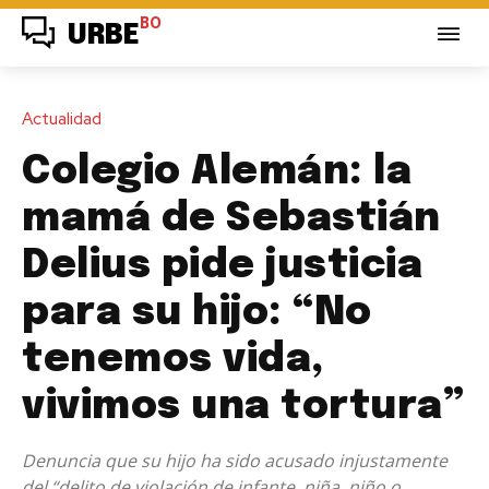
BO
URBE
Actualidad
Colegio Alemán: la
mamá de Sebastián
Delius pide justicia
para su hijo: “No
tenemos vida,
vivimos una tortura”
Denuncia que su hijo ha sido acusado injustamente
del “delito de violación de infante, niña, niño o