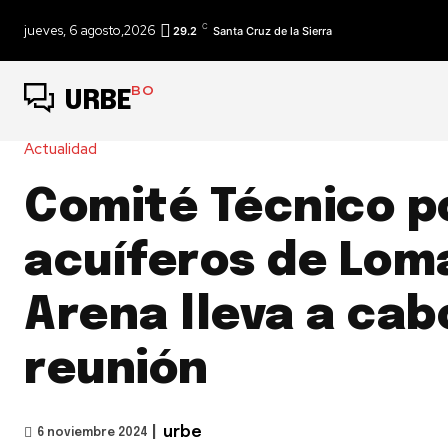
C
jueves, 6 agosto,2026
29.2
Santa Cruz de la Sierra
BO
URBE
Actualidad
Comité Técnico po
acuíferos de Lom
Arena lleva a cab
reunión
|
urbe
6 noviembre 2024