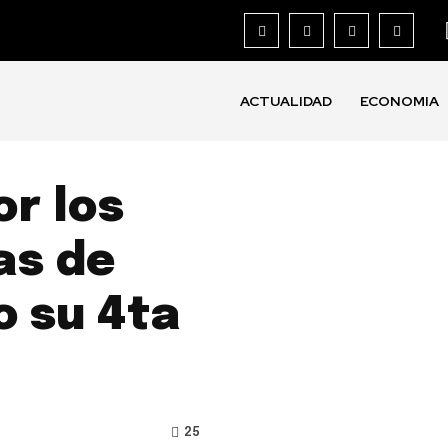
ACTUALIDAD
ECONOMIA
r los
as de
o su 4ta
25