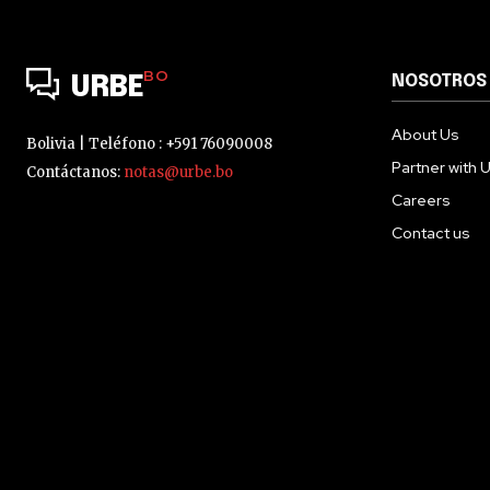
BO
NOSOTROS
URBE
About Us
Bolivia | Teléfono : +591 76090008
Partner with 
Contáctanos:
notas@urbe.bo
Careers
Contact us