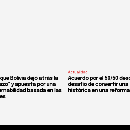
Actualidad
que Bolivia dejó atrás la
Acuerdo por el 50/50 desd
fazo” y apuesta por una
desafío de convertir un
rnabilidad basada en las
histórica en una reforma
nes