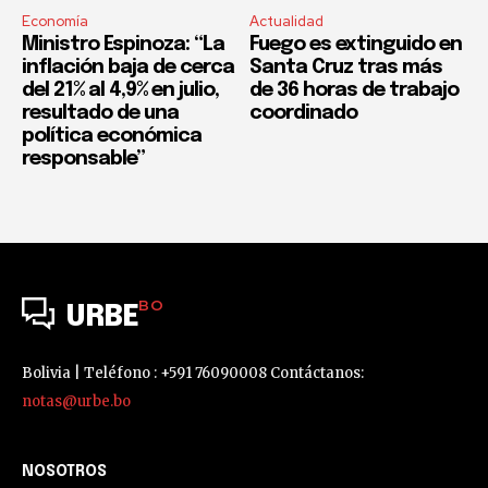
Economía
Actualidad
Ministro Espinoza: “La
Fuego es extinguido en
inflación baja de cerca
Santa Cruz tras más
del 21% al 4,9% en julio,
de 36 horas de trabajo
resultado de una
coordinado
política económica
responsable”
BO
URBE
Bolivia | Teléfono : +591 76090008 Contáctanos:
notas@urbe.bo
NOSOTROS