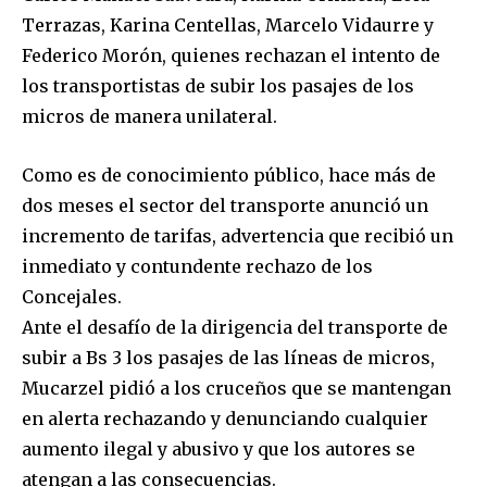
or click the subscribe button below. Don't worry, we respect
Terrazas, Karina Centellas, Marcelo Vidaurre y
your privacy and won't spam your inbox. Your information is
safe with us.
Federico Morón, quienes rechazan el intento de
los transportistas de subir los pasajes de los
micros de manera unilateral.
Como es de conocimiento público, hace más de
SUBSCRIBE
dos meses el sector del transporte anunció un
incremento de tarifas, advertencia que recibió un
I've read and accept the
Privacy Policy
.
inmediato y contundente rechazo de los
Concejales.
Ante el desafío de la dirigencia del transporte de
subir a Bs 3 los pasajes de las líneas de micros,
Mucarzel pidió a los cruceños que se mantengan
en alerta rechazando y denunciando cualquier
aumento ilegal y abusivo y que los autores se
atengan a las consecuencias.