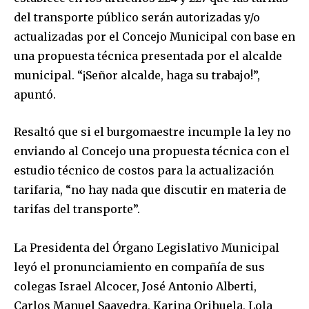
del transporte público serán autorizadas y/o
actualizadas por el Concejo Municipal con base en
una propuesta técnica presentada por el alcalde
municipal. “¡Señor alcalde, haga su trabajo!”,
apuntó.
Resaltó que si el burgomaestre incumple la ley no
enviando al Concejo una propuesta técnica con el
estudio técnico de costos para la actualización
tarifaria, “no hay nada que discutir en materia de
tarifas del transporte”.
Join our community of
La Presidenta del Órgano Legislativo Municipal
SUBSCRIBERS and be part of the
leyó el pronunciamiento en compañía de sus
conversation.
colegas Israel Alcocer, José Antonio Alberti,
To subscribe, simply enter your email address on our website
Carlos Manuel Saavedra, Karina Orihuela, Lola