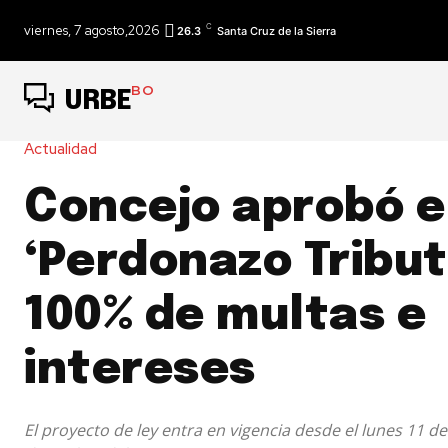
C
viernes, 7 agosto,2026
26.3
Santa Cruz de la Sierra
BO
URBE
Actualidad
Concejo aprobó e
‘Perdonazo Tribut
100% de multas e
intereses
El proyecto de ley entra en vigencia desde el lunes 11 d