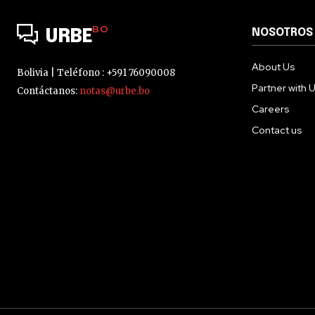
BO
NOSOTROS
URBE
About Us
Bolivia | Teléfono : +591 76090008
Partner with 
Contáctanos:
notas@urbe.bo
Careers
Contact us