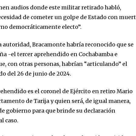
enen audios donde este militar retirado habló,
nity of
ecesidad de cometer un golpe de Estado con muer
d be part
rno democráticamente electo”.
tion.
la autoridad, Bracamonte habría reconocido que se
mail address on our website or click
ña -el tercer aprehendido en Cochabamba e
t worry, we respect your privacy and
I've read and a
ue, con otras personas, habrían “articulando” el
mation is safe with us.
do del 26 de junio de 2024.
ehendido es el coronel de Ejército en retiro Mario
tamento de Tarija y quien será, de igual manera,
 de gobierno para que brinde su declaración
l caso.