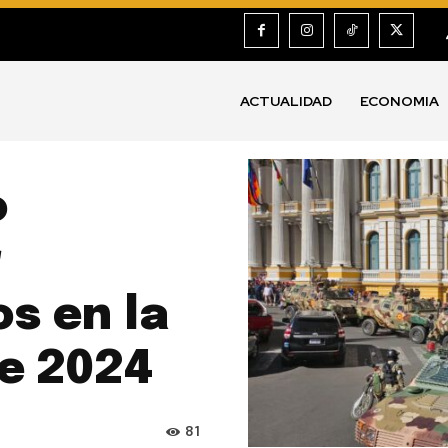
ACTUALIDAD
ECONOMIA
o
r
s en la
de 2024
81