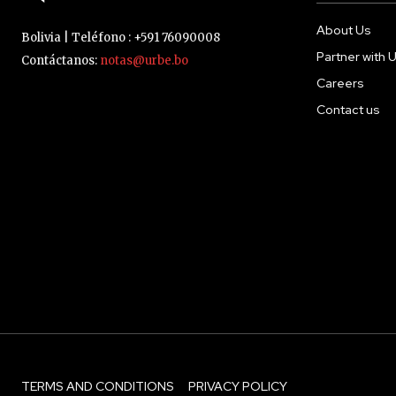
About Us
Bolivia | Teléfono : +591 76090008
Partner with 
Contáctanos:
notas@urbe.bo
Careers
Contact us
TERMS AND CONDITIONS
PRIVACY POLICY