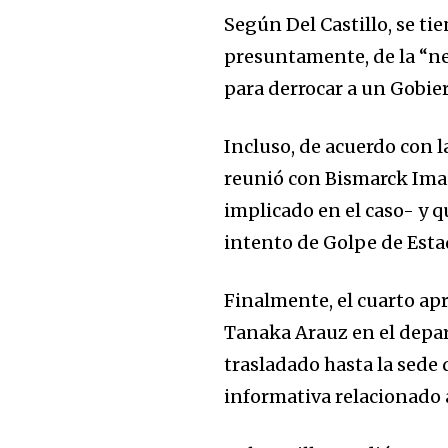
Según Del Castillo, se ti
Join our commu
presuntamente, de la “n
SUBSCRIBERS an
para derrocar a un Gobie
of the conversa
Incluso, de acuerdo con 
To subscribe, simply enter your e
reunió con Bismarck Ima
the subscribe button below. Don'
implicado en el caso- y q
won't spam your inbox. Your infor
intento de Golpe de Esta
Finalmente, el cuarto apr
Tanaka Arauz en el depar
trasladado hasta la sede
informativa relacionado a