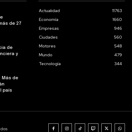
Actualidad
11763
ue
Economía
1660
más de 27
Empresas
946
Ciudades
560
Motores
548
cia de
nciera y
Mundo
479
Tecnología
344
: Más de
án
l país
ados