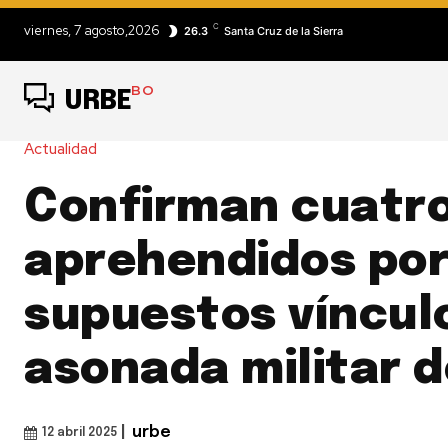
C
viernes, 7 agosto,2026
26.3
Santa Cruz de la Sierra
BO
URBE
Actualidad
Confirman cuatr
aprehendidos po
supuestos vínculo
asonada militar 
|
urbe
12 abril 2025