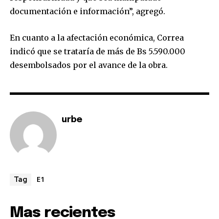
SUBSCRIBERS and be part of the
documentación e información”, agregó.
conversation.
En cuanto a la afectación económica, Correa
To subscribe, simply enter your email address on our website
or click the subscribe button below. Don't worry, we respect
indicó que se trataría de más de Bs 5.590.000
your privacy and won't spam your inbox. Your information is
desembolsados por el avance de la obra.
safe with us.
urbe
SUBSCRIBE
I've read and accept the
Privacy Policy
.
E1
Tag
Mas recientes