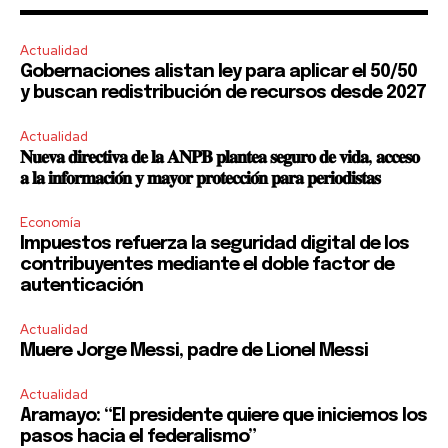
Actualidad
Gobernaciones alistan ley para aplicar el 50/50
y buscan redistribución de recursos desde 2027
Actualidad
𝐍𝐮𝐞𝐯𝐚 𝐝𝐢𝐫𝐞𝐜𝐭𝐢𝐯𝐚 𝐝𝐞 𝐥𝐚 𝐀𝐍𝐏𝐁 𝐩𝐥𝐚𝐧𝐭𝐞𝐚 𝐬𝐞𝐠𝐮𝐫𝐨 𝐝𝐞 𝐯𝐢𝐝𝐚, 𝐚𝐜𝐜𝐞𝐬𝐨
𝐚 𝐥𝐚 𝐢𝐧𝐟𝐨𝐫𝐦𝐚𝐜𝐢𝐨́𝐧 𝐲 𝐦𝐚𝐲𝐨𝐫 𝐩𝐫𝐨𝐭𝐞𝐜𝐜𝐢𝐨́𝐧 𝐩𝐚𝐫𝐚 𝐩𝐞𝐫𝐢𝐨𝐝𝐢𝐬𝐭𝐚𝐬
Economía
Impuestos refuerza la seguridad digital de los
contribuyentes mediante el doble factor de
autenticación
Actualidad
Muere Jorge Messi, padre de Lionel Messi
Actualidad
Aramayo: “El presidente quiere que iniciemos los
pasos hacia el federalismo”