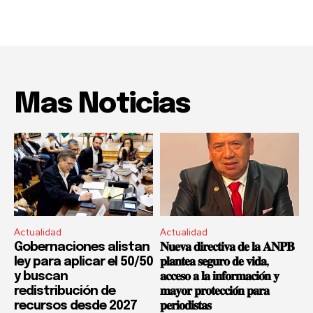
Mas Noticias
Actualidad
Actualidad
Gobernaciones alistan
𝐍𝐮𝐞𝐯𝐚 𝐝𝐢𝐫𝐞𝐜𝐭𝐢𝐯𝐚 𝐝𝐞 𝐥𝐚 𝐀𝐍𝐏𝐁
ley para aplicar el 50/50
𝐩𝐥𝐚𝐧𝐭𝐞𝐚 𝐬𝐞𝐠𝐮𝐫𝐨 𝐝𝐞 𝐯𝐢𝐝𝐚,
y buscan
𝐚𝐜𝐜𝐞𝐬𝐨 𝐚 𝐥𝐚 𝐢𝐧𝐟𝐨𝐫𝐦𝐚𝐜𝐢𝐨́𝐧 𝐲
redistribución de
𝐦𝐚𝐲𝐨𝐫 𝐩𝐫𝐨𝐭𝐞𝐜𝐜𝐢𝐨́𝐧 𝐩𝐚𝐫𝐚
recursos desde 2027
𝐩𝐞𝐫𝐢𝐨𝐝𝐢𝐬𝐭𝐚𝐬