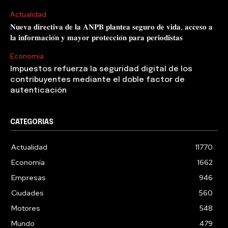
Actualidad
𝐍𝐮𝐞𝐯𝐚 𝐝𝐢𝐫𝐞𝐜𝐭𝐢𝐯𝐚 𝐝𝐞 𝐥𝐚 𝐀𝐍𝐏𝐁 𝐩𝐥𝐚𝐧𝐭𝐞𝐚 𝐬𝐞𝐠𝐮𝐫𝐨 𝐝𝐞 𝐯𝐢𝐝𝐚, 𝐚𝐜𝐜𝐞𝐬𝐨 𝐚
𝐥𝐚 𝐢𝐧𝐟𝐨𝐫𝐦𝐚𝐜𝐢𝐨́𝐧 𝐲 𝐦𝐚𝐲𝐨𝐫 𝐩𝐫𝐨𝐭𝐞𝐜𝐜𝐢𝐨́𝐧 𝐩𝐚𝐫𝐚 𝐩𝐞𝐫𝐢𝐨𝐝𝐢𝐬𝐭𝐚𝐬
Economía
Impuestos refuerza la seguridad digital de los
contribuyentes mediante el doble factor de
autenticación
CATEGORIAS
Actualidad
11770
Economía
1662
Empresas
946
Ciudades
560
Motores
548
Mundo
479