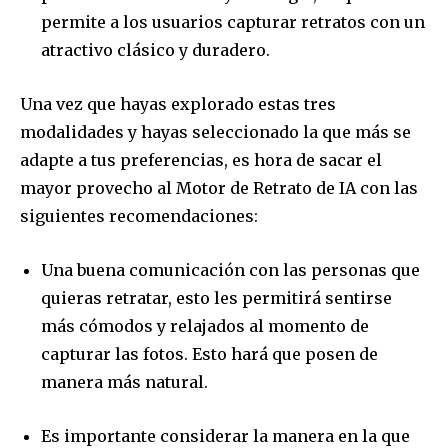
permite a los usuarios capturar retratos con un
atractivo clásico y duradero.
Join our community of
SUBSCRIBERS and be part of the
Una vez que hayas explorado estas tres
conversation.
modalidades y hayas seleccionado la que más se
To subscribe, simply enter your email address on our website
adapte a tus preferencias, es hora de sacar el
or click the subscribe button below. Don't worry, we respect
mayor provecho al Motor de Retrato de IA con las
your privacy and won't spam your inbox. Your information is
siguientes recomendaciones:
safe with us.
Una buena comunicación con las personas que
quieras retratar, esto les permitirá sentirse
más cómodos y relajados al momento de
SUBSCRIBE
capturar las fotos. Esto hará que posen de
manera más natural.
I've read and accept the
Privacy Policy
.
Es importante considerar la manera en la que