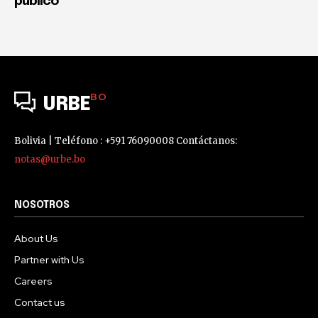
público
BO
URBE
Bolivia | Teléfono : +591 76090008 Contáctanos:
notas@urbe.bo
NOSOTROS
About Us
Partner with Us
Careers
Contact us