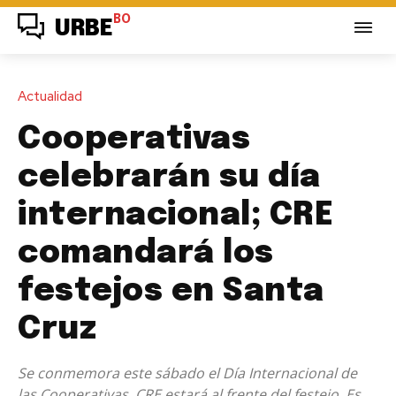
BO
URBE
Actualidad
Cooperativas
celebrarán su día
internacional; CRE
comandará los
festejos en Santa
Cruz
Se conmemora este sábado el Día Internacional de
las Cooperativas. CRE estará al frente del festejo. Es