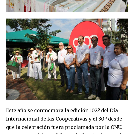
Este año se conmemora la edición 102º del Día
Internacional de las Cooperativas y el 30º desde
que la celebración fuera proclamada por la ONU.
Join our community of