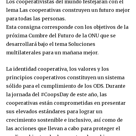
SUBSCRIBERS and be part of the
Los cooperativistas del mundo festejarán con el
conversation.
lema Las cooperativas construyen un futuro mejor
para todas las personas.
To subscribe, simply enter your email address on our website
Esta consigna corresponde con los objetivos de la
or click the subscribe button below. Don't worry, we respect
your privacy and won't spam your inbox. Your information is
próxima Cumbre del Futuro de la ONU que se
safe with us.
desarrollará bajo el tema Soluciones
multilaterales para un mañana mejor.
La identidad cooperativa, los valores y los
principios cooperativos constituyen un sistema
SUBSCRIBE
sólido para el cumplimiento de los ODS. Durante
la jornada del #CoopsDay de este año, las
I've read and accept the
Privacy Policy
.
cooperativas están comprometidas en presentar
sus elevados estándares para lograr un
crecimiento sostenible e inclusivo, así como de
las acciones que llevan a cabo para proteger el